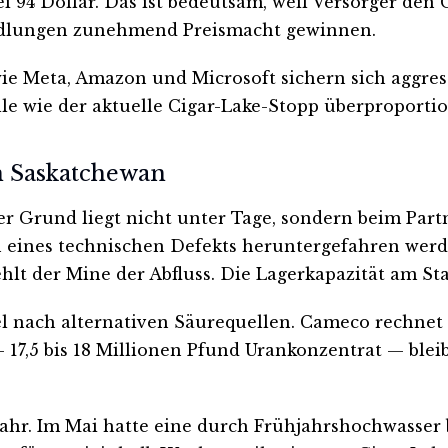
 94 Dollar. Das ist bedeutsam, weil Versorger den G
ndlungen zunehmend Preismacht gewinnen.
wie Meta, Amazon und Microsoft sichern sich aggres
e wie der aktuelle Cigar-Lake-Stopp überproportio
n Saskatchewan
Der Grund liegt nicht unter Tage, sondern beim Pa
eines technischen Defekts heruntergefahren werd
lt der Mine der Abfluss. Die Lagerkapazität am Stan
lel nach alternativen Säurequellen. Cameco rechne
17,5 bis 18 Millionen Pfund Urankonzentrat — bleibt
m Jahr. Im Mai hatte eine durch Frühjahrshochwass