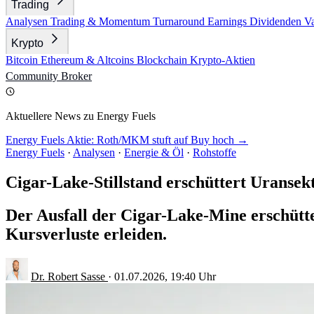
Trading
Analysen
Trading & Momentum
Turnaround
Earnings
Dividenden
V
Krypto
Bitcoin
Ethereum & Altcoins
Blockchain
Krypto-Aktien
Community
Broker
Aktuellere News zu Energy Fuels
Energy Fuels Aktie: Roth/MKM stuft auf Buy hoch →
Energy Fuels
·
Analysen
·
Energie & Öl
·
Rohstoffe
Cigar-Lake-Stillstand erschüttert Urans
Der Ausfall der Cigar-Lake-Mine erschütt
Kursverluste erleiden.
Dr. Robert Sasse
·
01.07.2026, 19:40 Uhr