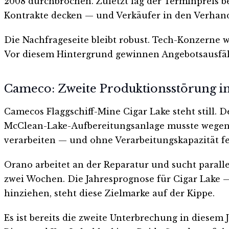
2008 durchbrochen. Zuletzt lag der Terminpreis bei
Kontrakte decken — und Verkäufer in den Verha
Die Nachfrageseite bleibt robust. Tech-Konzerne 
Vor diesem Hintergrund gewinnen Angebotsausfäll
Cameco: Zweite Produktionsstörung i
Camecos Flaggschiff-Mine Cigar Lake steht still. 
McClean-Lake-Aufbereitungsanlage musste wegen 
verarbeiten — und ohne Verarbeitungskapazität feh
Orano arbeitet an der Reparatur und sucht paral
zwei Wochen. Die Jahresprognose für Cigar Lake — 
hinziehen, steht diese Zielmarke auf der Kippe.
Es ist bereits die zweite Unterbrechung in diese