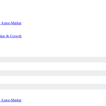
e
Asien-Märkte
alue & Growth
e
Asien-Märkte