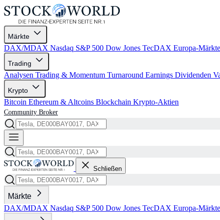
Märkte
DAX/MDAX
Nasdaq
S&P 500
Dow Jones
TecDAX
Europa-Märkt
Trading
Analysen
Trading & Momentum
Turnaround
Earnings
Dividenden
V
Krypto
Bitcoin
Ethereum & Altcoins
Blockchain
Krypto-Aktien
Community
Broker
Schließen
Märkte
DAX/MDAX
Nasdaq
S&P 500
Dow Jones
TecDAX
Europa-Märkt