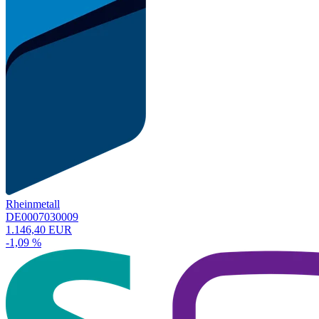
Rheinmetall
DE0007030009
1.146,40 EUR
-1,09 %