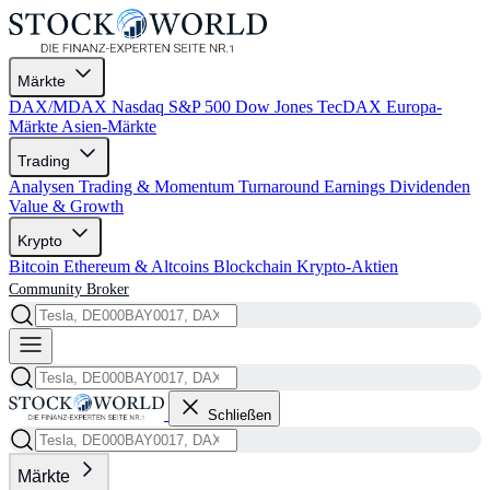
Märkte
DAX/MDAX
Nasdaq
S&P 500
Dow Jones
TecDAX
Europa-
Märkte
Asien-Märkte
Trading
Analysen
Trading & Momentum
Turnaround
Earnings
Dividenden
Value & Growth
Krypto
Bitcoin
Ethereum & Altcoins
Blockchain
Krypto-Aktien
Community
Broker
Schließen
Märkte