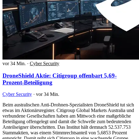
vor 34 Min.
·
Cyber Security
DroneShield Aktie: Citigroup offenbart 5,69-
Prozent-Beteiligung
Cyber Security
·
vor 34 Min.
Beim australischen Anti-Drohnen-Spezialisten DroneShield tut sich
etwas im Aktionärsregister. Citigroup Global Markets Australia und
verbundene Gesellschaften haben am Mittwoch eine maßgebliche
Beteiligung offengelegt und damit die Schwelle zum bedeutenden
Anteilseigner überschritten. Das Institut hält demnach 52.537.753
Stammaktien, was einem Stimmrechtsanteil von 5,6853 Prozent
entspricht. Damit reiht sich Citigroup in eine wachsende Gruppe