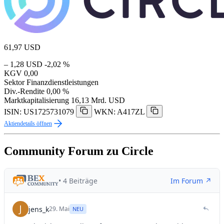
61,97
USD
– 1,28 USD
-2,02 %
KGV
0,00
Sektor
Finanzdienstleistungen
Div.-Rendite
0,00 %
Marktkapitalisierung
16,13 Mrd. USD
ISIN: US1725731079
WKN: A417ZL
Aktiendetails öffnen
Community Forum zu Circle