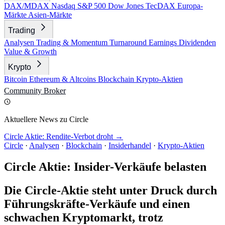
DAX/MDAX
Nasdaq
S&P 500
Dow Jones
TecDAX
Europa-
Märkte
Asien-Märkte
Trading
Analysen
Trading & Momentum
Turnaround
Earnings
Dividenden
Value & Growth
Krypto
Bitcoin
Ethereum & Altcoins
Blockchain
Krypto-Aktien
Community
Broker
Aktuellere News zu Circle
Circle Aktie: Rendite-Verbot droht →
Circle
·
Analysen
·
Blockchain
·
Insiderhandel
·
Krypto-Aktien
Circle Aktie: Insider-Verkäufe belasten
Die Circle-Aktie steht unter Druck durch
Führungskräfte-Verkäufe und einen
schwachen Kryptomarkt, trotz