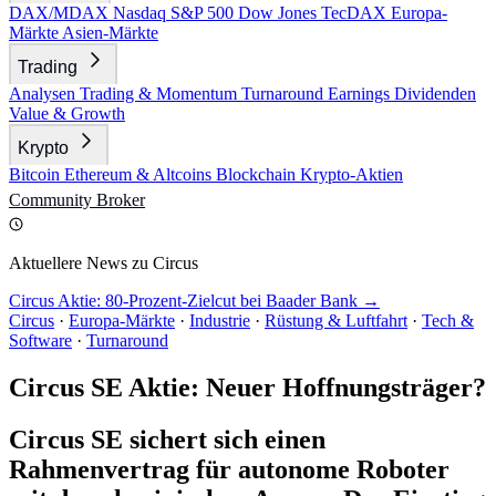
DAX/MDAX
Nasdaq
S&P 500
Dow Jones
TecDAX
Europa-
Märkte
Asien-Märkte
Trading
Analysen
Trading & Momentum
Turnaround
Earnings
Dividenden
Value & Growth
Krypto
Bitcoin
Ethereum & Altcoins
Blockchain
Krypto-Aktien
Community
Broker
Aktuellere News zu Circus
Circus Aktie: 80-Prozent-Zielcut bei Baader Bank →
Circus
·
Europa-Märkte
·
Industrie
·
Rüstung & Luftfahrt
·
Tech &
Software
·
Turnaround
Circus SE Aktie: Neuer Hoffnungsträger?
Circus SE sichert sich einen
Rahmenvertrag für autonome Roboter