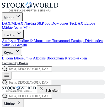
Märkte
DAX/MDAX
Nasdaq
S&P 500
Dow Jones
TecDAX
Europa-
Märkte
Asien-Märkte
Trading
Analysen
Trading & Momentum
Turnaround
Earnings
Dividenden
Value & Growth
Krypto
Bitcoin
Ethereum & Altcoins
Blockchain
Krypto-Aktien
Community
Broker
Schließen
Märkte