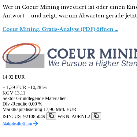
Wer in Coeur Mining investiert ist oder einen Eins
Antwort – und zeigt, warum Abwarten gerade jetzt r
Coeur Mining: Gratis-Analyse (PDF) öffnen …
14,92
EUR
+ 1,39 EUR
+10,28 %
KGV
13,11
Sektor
Grundlegende Materialien
Div.-Rendite
0,00 %
Marktkapitalisierung
17,96 Mrd. EUR
ISIN: US1921085049
WKN: A0RNL2
Aktiendetails öffnen