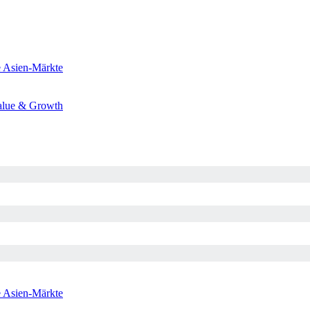
e
Asien-Märkte
alue & Growth
e
Asien-Märkte