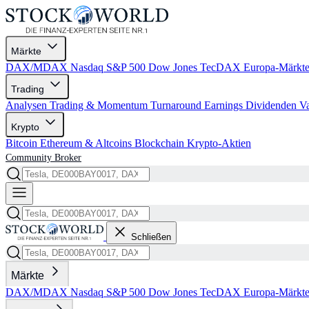
Märkte
DAX/MDAX
Nasdaq
S&P 500
Dow Jones
TecDAX
Europa-Märkt
Trading
Analysen
Trading & Momentum
Turnaround
Earnings
Dividenden
V
Krypto
Bitcoin
Ethereum & Altcoins
Blockchain
Krypto-Aktien
Community
Broker
Schließen
Märkte
DAX/MDAX
Nasdaq
S&P 500
Dow Jones
TecDAX
Europa-Märkt