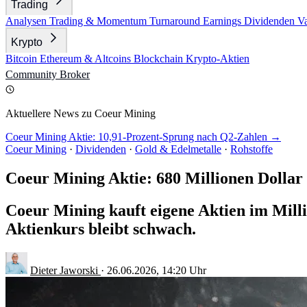
Trading
Analysen
Trading & Momentum
Turnaround
Earnings
Dividenden
V
Krypto
Bitcoin
Ethereum & Altcoins
Blockchain
Krypto-Aktien
Community
Broker
Aktuellere News zu Coeur Mining
Coeur Mining Aktie: 10,91-Prozent-Sprung nach Q2-Zahlen →
Coeur Mining
·
Dividenden
·
Gold & Edelmetalle
·
Rohstoffe
Coeur Mining Aktie: 680 Millionen Doll
Coeur Mining kauft eigene Aktien im Millia
Aktienkurs bleibt schwach.
Dieter Jaworski
·
26.06.2026, 14:20 Uhr