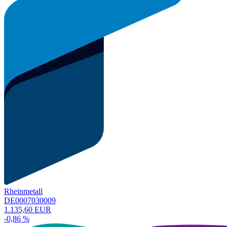
Rheinmetall
DE0007030009
1.135,60 EUR
-0,86 %