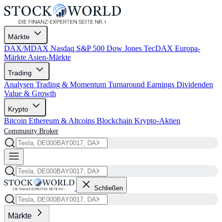
Märkte
DAX/MDAX
Nasdaq
S&P 500
Dow Jones
TecDAX
Europa-
Märkte
Asien-Märkte
Trading
Analysen
Trading & Momentum
Turnaround
Earnings
Dividenden
Value & Growth
Krypto
Bitcoin
Ethereum & Altcoins
Blockchain
Krypto-Aktien
Community
Broker
Schließen
Märkte