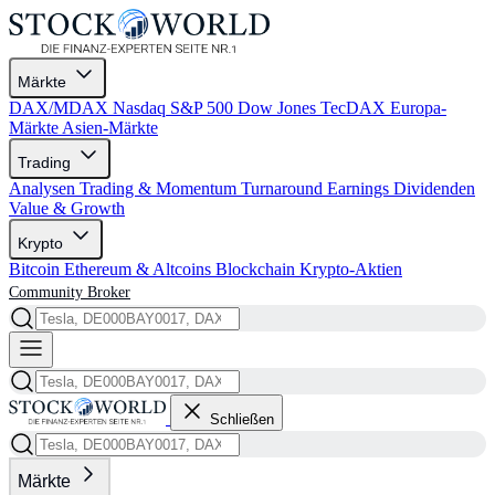
Märkte
DAX/MDAX
Nasdaq
S&P 500
Dow Jones
TecDAX
Europa-
Märkte
Asien-Märkte
Trading
Analysen
Trading & Momentum
Turnaround
Earnings
Dividenden
Value & Growth
Krypto
Bitcoin
Ethereum & Altcoins
Blockchain
Krypto-Aktien
Community
Broker
Schließen
Märkte