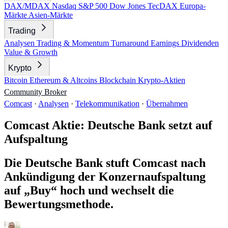
DAX/MDAX
Nasdaq
S&P 500
Dow Jones
TecDAX
Europa-
Märkte
Asien-Märkte
Trading
Analysen
Trading & Momentum
Turnaround
Earnings
Dividenden
Value & Growth
Krypto
Bitcoin
Ethereum & Altcoins
Blockchain
Krypto-Aktien
Community
Broker
Comcast
·
Analysen
·
Telekommunikation
·
Übernahmen
Comcast Aktie: Deutsche Bank setzt auf
Aufspaltung
Die Deutsche Bank stuft Comcast nach
Ankündigung der Konzernaufspaltung
auf „Buy“ hoch und wechselt die
Bewertungsmethode.