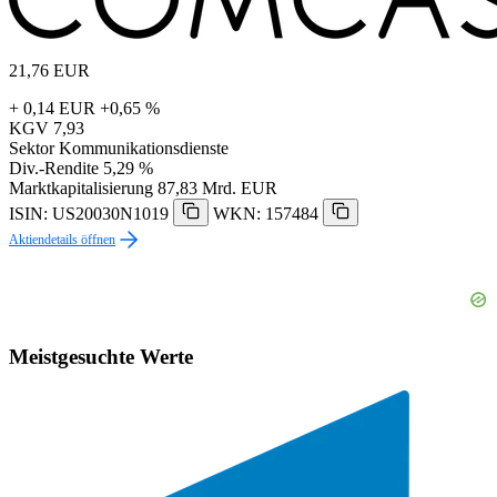
21,76
EUR
+ 0,14 EUR
+0,65 %
KGV
7,93
Sektor
Kommunikationsdienste
Div.-Rendite
5,29 %
Marktkapitalisierung
87,83 Mrd. EUR
ISIN: US20030N1019
WKN: 157484
Aktiendetails öffnen
Meistgesuchte Werte