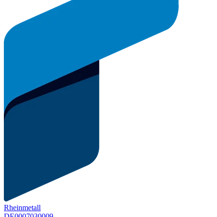
Rheinmetall
DE0007030009