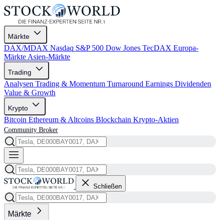
Märkte
DAX/MDAX
Nasdaq
S&P 500
Dow Jones
TecDAX
Europa-
Märkte
Asien-Märkte
Trading
Analysen
Trading & Momentum
Turnaround
Earnings
Dividenden
Value & Growth
Krypto
Bitcoin
Ethereum & Altcoins
Blockchain
Krypto-Aktien
Community
Broker
Schließen
Märkte