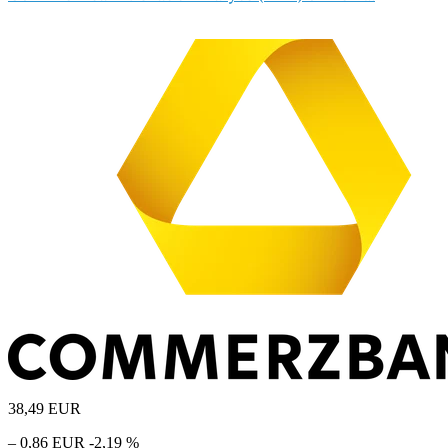
38,49
EUR
– 0,86 EUR
-2,19 %