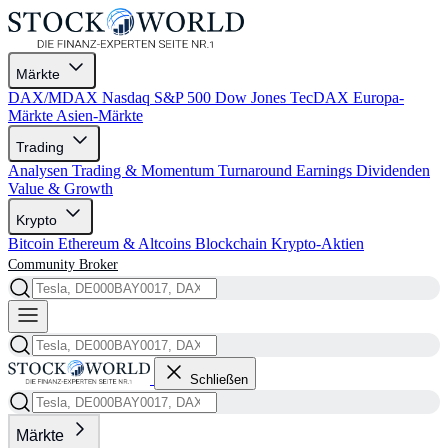
Märkte
DAX/MDAX
Nasdaq
S&P 500
Dow Jones
TecDAX
Europa-
Märkte
Asien-Märkte
Trading
Analysen
Trading & Momentum
Turnaround
Earnings
Dividenden
Value & Growth
Krypto
Bitcoin
Ethereum & Altcoins
Blockchain
Krypto-Aktien
Community
Broker
Schließen
Märkte