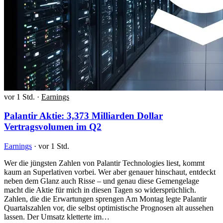
vor 1 Std.
·
Earnings
Palantir Aktie: 3,373 Milliarden Dollar
Vertragsvolumen im Q2
Earnings
·
vor 1 Std.
Wer die jüngsten Zahlen von Palantir Technologies liest, kommt
kaum an Superlativen vorbei. Wer aber genauer hinschaut, entdeckt
neben dem Glanz auch Risse – und genau diese Gemengelage
macht die Aktie für mich in diesen Tagen so widersprüchlich.
Zahlen, die die Erwartungen sprengen Am Montag legte Palantir
Quartalszahlen vor, die selbst optimistische Prognosen alt aussehen
lassen. Der Umsatz kletterte im…