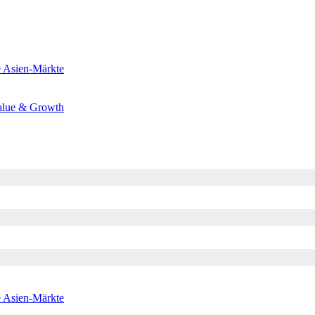
e
Asien-Märkte
alue & Growth
e
Asien-Märkte