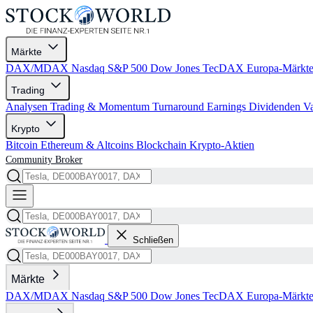
Märkte
DAX/MDAX
Nasdaq
S&P 500
Dow Jones
TecDAX
Europa-Märkt
Trading
Analysen
Trading & Momentum
Turnaround
Earnings
Dividenden
V
Krypto
Bitcoin
Ethereum & Altcoins
Blockchain
Krypto-Aktien
Community
Broker
Schließen
Märkte
DAX/MDAX
Nasdaq
S&P 500
Dow Jones
TecDAX
Europa-Märkt