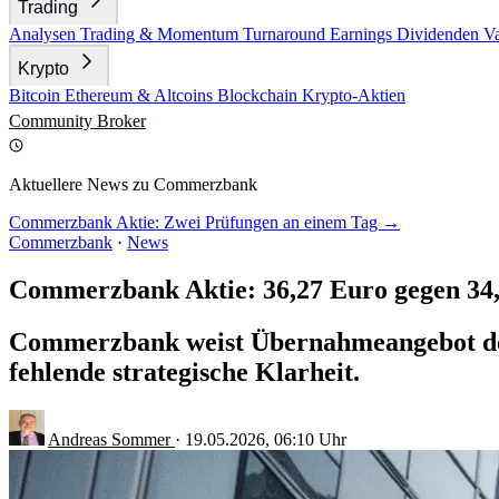
Trading
Analysen
Trading & Momentum
Turnaround
Earnings
Dividenden
V
Krypto
Bitcoin
Ethereum & Altcoins
Blockchain
Krypto-Aktien
Community
Broker
Aktuellere News zu Commerzbank
Commerzbank Aktie: Zwei Prüfungen an einem Tag →
Commerzbank
·
News
Commerzbank Aktie: 36,27 Euro gegen 34
Commerzbank weist Übernahmeangebot der 
fehlende strategische Klarheit.
Andreas Sommer
·
19.05.2026, 06:10 Uhr