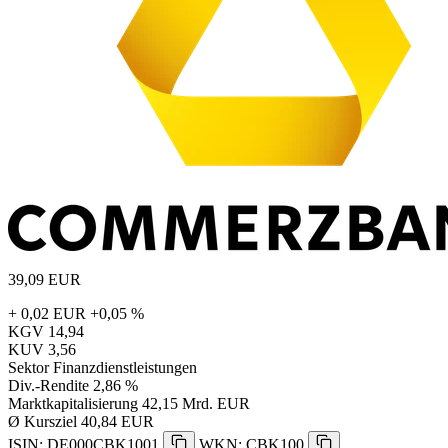
39,09
EUR
+ 0,02 EUR
+0,05 %
KGV
14,94
KUV
3,56
Sektor
Finanzdienstleistungen
Div.-Rendite
2,86 %
Marktkapitalisierung
42,15 Mrd. EUR
Ø Kursziel
40,84 EUR
ISIN: DE000CBK1001
WKN: CBK100