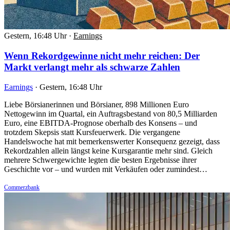
Gestern, 16:48 Uhr
·
Earnings
Wenn Rekordgewinne nicht mehr reichen: Der
Markt verlangt mehr als schwarze Zahlen
Earnings
·
Gestern, 16:48 Uhr
Liebe Börsianerinnen und Börsianer, 898 Millionen Euro
Nettogewinn im Quartal, ein Auftragsbestand von 80,5 Milliarden
Euro, eine EBITDA-Prognose oberhalb des Konsens – und
trotzdem Skepsis statt Kursfeuerwerk. Die vergangene
Handelswoche hat mit bemerkenswerter Konsequenz gezeigt, dass
Rekordzahlen allein längst keine Kursgarantie mehr sind. Gleich
mehrere Schwergewichte legten die besten Ergebnisse ihrer
Geschichte vor – und wurden mit Verkäufen oder zumindest…
Commerzbank