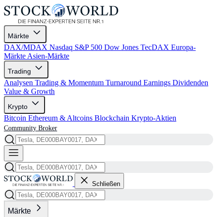
Märkte
DAX/MDAX
Nasdaq
S&P 500
Dow Jones
TecDAX
Europa-
Märkte
Asien-Märkte
Trading
Analysen
Trading & Momentum
Turnaround
Earnings
Dividenden
Value & Growth
Krypto
Bitcoin
Ethereum & Altcoins
Blockchain
Krypto-Aktien
Community
Broker
Schließen
Märkte