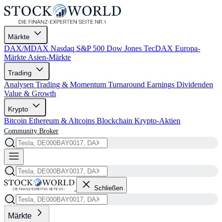
Märkte
DAX/MDAX
Nasdaq
S&P 500
Dow Jones
TecDAX
Europa-
Märkte
Asien-Märkte
Trading
Analysen
Trading & Momentum
Turnaround
Earnings
Dividenden
Value & Growth
Krypto
Bitcoin
Ethereum & Altcoins
Blockchain
Krypto-Aktien
Community
Broker
Schließen
Märkte