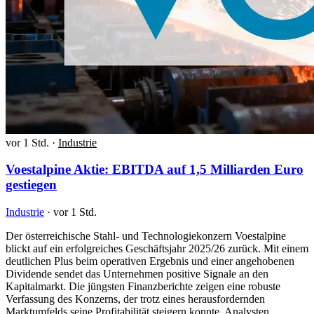
vor 1 Std.
·
Industrie
Voestalpine Aktie: EBITDA auf 1,5 Milliarden Euro
gestiegen
Industrie
·
vor 1 Std.
Der österreichische Stahl- und Technologiekonzern Voestalpine
blickt auf ein erfolgreiches Geschäftsjahr 2025/26 zurück. Mit einem
deutlichen Plus beim operativen Ergebnis und einer angehobenen
Dividende sendet das Unternehmen positive Signale an den
Kapitalmarkt. Die jüngsten Finanzberichte zeigen eine robuste
Verfassung des Konzerns, der trotz eines herausfordernden
Marktumfelds seine Profitabilität steigern konnte. Analysten