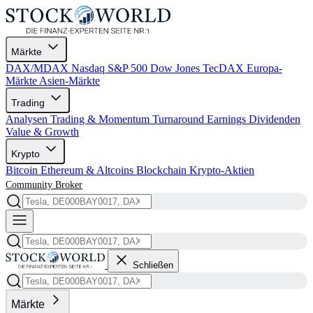
Märkte
DAX/MDAX
Nasdaq
S&P 500
Dow Jones
TecDAX
Europa-
Märkte
Asien-Märkte
Trading
Analysen
Trading & Momentum
Turnaround
Earnings
Dividenden
Value & Growth
Krypto
Bitcoin
Ethereum & Altcoins
Blockchain
Krypto-Aktien
Community
Broker
Schließen
Märkte