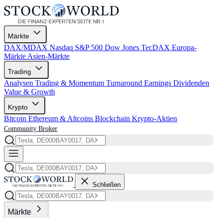
Märkte
DAX/MDAX
Nasdaq
S&P 500
Dow Jones
TecDAX
Europa-
Märkte
Asien-Märkte
Trading
Analysen
Trading & Momentum
Turnaround
Earnings
Dividenden
Value & Growth
Krypto
Bitcoin
Ethereum & Altcoins
Blockchain
Krypto-Aktien
Community
Broker
Schließen
Märkte