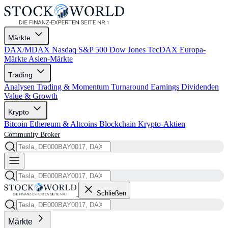
Märkte
DAX/MDAX
Nasdaq
S&P 500
Dow Jones
TecDAX
Europa-
Märkte
Asien-Märkte
Trading
Analysen
Trading & Momentum
Turnaround
Earnings
Dividenden
Value & Growth
Krypto
Bitcoin
Ethereum & Altcoins
Blockchain
Krypto-Aktien
Community
Broker
Schließen
Märkte