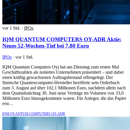
vor 1 Std.
·
IPOs
IQM QUANTUM COMPUTERS OY-ADR Aktie:
Neues 52-Wochen-Tief bei 7,80 Euro
IPOs
·
vor 1 Std.
IQM Quantum Computers Oyj hat am Dienstag zum ersten Mal
Geschäftszahlen als notiertes Unternehmen präsentiert – und dabei
einen kräftig gewachsenen Auftragsbestand offengelegt. Der
finnische Quantencomputer-Hersteller bezifferte sein Orderbuch
zum 3. August auf über 102,1 Millionen Euro, nachdem allein nach
dem Quartalsstichtag 30. Juni neue Verträge im Volumen von 33,0
Millionen Euro hinzugekommen waren. Für Anleger, die das Papier
erst…
IQM QUANTUM COMPUTERS OY-ADR