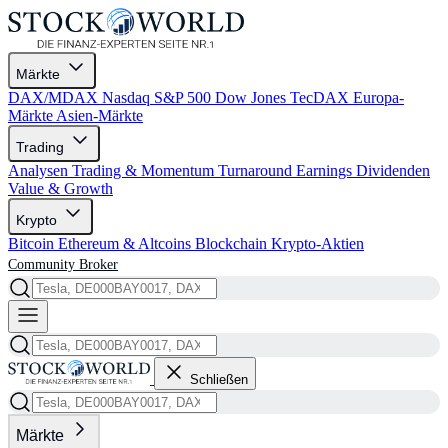
Märkte
DAX/MDAX
Nasdaq
S&P 500
Dow Jones
TecDAX
Europa-
Märkte
Asien-Märkte
Trading
Analysen
Trading & Momentum
Turnaround
Earnings
Dividenden
Value & Growth
Krypto
Bitcoin
Ethereum & Altcoins
Blockchain
Krypto-Aktien
Community
Broker
Schließen
Märkte