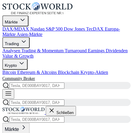
Märkte
DAX/MDAX
Nasdaq
S&P 500
Dow Jones
TecDAX
Europa-
Märkte
Asien-Märkte
Trading
Analysen
Trading & Momentum
Turnaround
Earnings
Dividenden
Value & Growth
Krypto
Bitcoin
Ethereum & Altcoins
Blockchain
Krypto-Aktien
Community
Broker
Schließen
Märkte