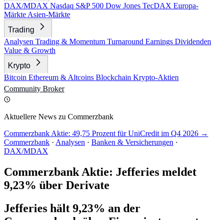
DAX/MDAX
Nasdaq
S&P 500
Dow Jones
TecDAX
Europa-
Märkte
Asien-Märkte
Trading
Analysen
Trading & Momentum
Turnaround
Earnings
Dividenden
Value & Growth
Krypto
Bitcoin
Ethereum & Altcoins
Blockchain
Krypto-Aktien
Community
Broker
Aktuellere News zu Commerzbank
Commerzbank Aktie: 49,75 Prozent für UniCredit im Q4 2026 →
Commerzbank
·
Analysen
·
Banken & Versicherungen
·
DAX/MDAX
Commerzbank Aktie: Jefferies meldet
9,23% über Derivate
Jefferies hält 9,23% an der