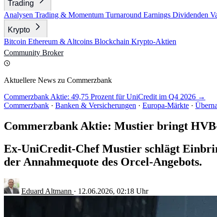
Trading
Analysen
Trading & Momentum
Turnaround
Earnings
Dividenden
V
Krypto
Bitcoin
Ethereum & Altcoins
Blockchain
Krypto-Aktien
Community
Broker
Aktuellere News zu Commerzbank
Commerzbank Aktie: 49,75 Prozent für UniCredit im Q4 2026 →
Commerzbank
·
Banken & Versicherungen
·
Europa-Märkte
·
Übern
Commerzbank Aktie: Mustier bringt HVB
Ex-UniCredit-Chef Mustier schlägt Einbr
der Annahmequote des Orcel-Angebots.
Eduard Altmann
·
12.06.2026, 02:18 Uhr