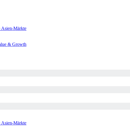
e
Asien-Märkte
alue & Growth
e
Asien-Märkte