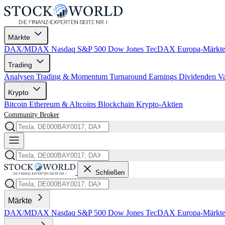
Märkte
DAX/MDAX
Nasdaq
S&P 500
Dow Jones
TecDAX
Europa-Märkt
Trading
Analysen
Trading & Momentum
Turnaround
Earnings
Dividenden
V
Krypto
Bitcoin
Ethereum & Altcoins
Blockchain
Krypto-Aktien
Community
Broker
Schließen
Märkte
DAX/MDAX
Nasdaq
S&P 500
Dow Jones
TecDAX
Europa-Märkt