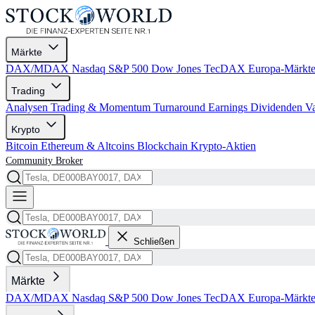
Märkte
DAX/MDAX
Nasdaq
S&P 500
Dow Jones
TecDAX
Europa-Märkt
Trading
Analysen
Trading & Momentum
Turnaround
Earnings
Dividenden
V
Krypto
Bitcoin
Ethereum & Altcoins
Blockchain
Krypto-Aktien
Community
Broker
Schließen
Märkte
DAX/MDAX
Nasdaq
S&P 500
Dow Jones
TecDAX
Europa-Märkt