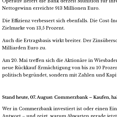
Operativ liefert die Bank derzeit Munition für ihr
Nettogewinn erreichte 913 Millionen Euro.
Die Effizienz verbessert sich ebenfalls. Die Cost-
Zielmarke von 13,5 Prozent.
Auch die Ertragsbasis wirkt breiter. Der Zinsübers
Milliarden Euro zu.
Am 20. Mai treffen sich die Aktionäre in Wiesbade
neue Rückkauf-Ermächtigung von bis zu 10 Prozen
politisch begründet, sondern mit Zahlen und Kapit
Stand heute, 07. August: Commerzbank – Kaufen, ha
Wer in Commerzbank investiert ist oder einen Einst
Antwort – und zeigt, warum Abwarten gerade jetzt r