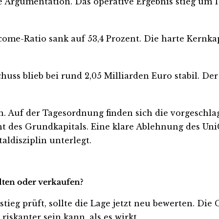
e Argumentation. Das operative Ergebnis stieg um 1
Income-Ratio sank auf 53,4 Prozent. Die harte Kernka
chuss blieb bei rund 2,05 Milliarden Euro stabil. De
n. Auf der Tagesordnung finden sich die vorgeschla
t des Grundkapitals. Eine klare Ablehnung des Uni
aldisziplin unterlegt.
lten oder verkaufen?
ieg prüft, sollte die Lage jetzt neu bewerten. Die 
iskanter sein kann, als es wirkt.