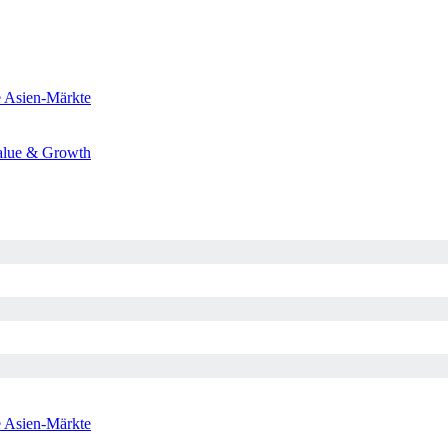
e
Asien-Märkte
alue & Growth
e
Asien-Märkte