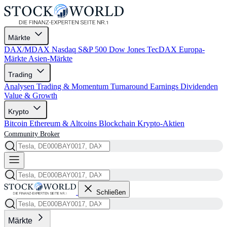
Märkte
DAX/MDAX
Nasdaq
S&P 500
Dow Jones
TecDAX
Europa-
Märkte
Asien-Märkte
Trading
Analysen
Trading & Momentum
Turnaround
Earnings
Dividenden
Value & Growth
Krypto
Bitcoin
Ethereum & Altcoins
Blockchain
Krypto-Aktien
Community
Broker
Schließen
Märkte