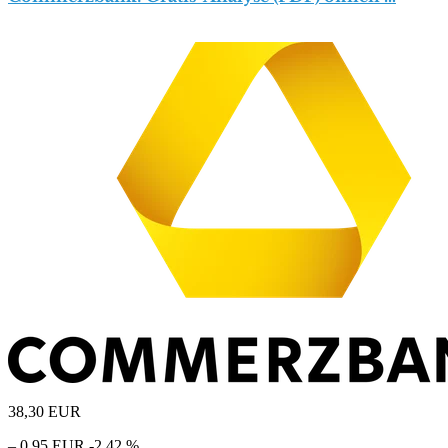
38,30
EUR
– 0,95 EUR
-2,42 %