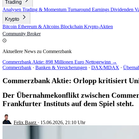
Trading
Analysen
Trading & Momentum
Turnaround
Earnings
Dividenden
V
Krypto
Bitcoin
Ethereum & Altcoins
Blockchain
Krypto-Aktien
Community
Broker
Aktuellere News zu Commerzbank
Commerzbank Aktie: 898 Millionen Euro Nettogewinn →
Commerzbank
·
Banken & Versicherungen
·
DAX/MDAX
·
Überna
Commerzbank Aktie: Orlopp kritisiert Un
Der Übernahmekonflikt zwischen Commerzba
Frankfurter Instituts auf dem Spiel steht.
Felix Baarz
·
15.06.2026, 21:10 Uhr