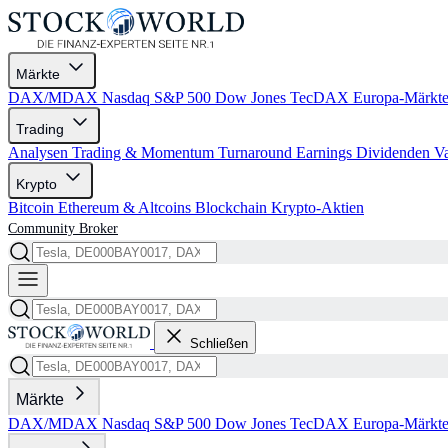
Märkte
DAX/MDAX
Nasdaq
S&P 500
Dow Jones
TecDAX
Europa-Märkt
Trading
Analysen
Trading & Momentum
Turnaround
Earnings
Dividenden
V
Krypto
Bitcoin
Ethereum & Altcoins
Blockchain
Krypto-Aktien
Community
Broker
Schließen
Märkte
DAX/MDAX
Nasdaq
S&P 500
Dow Jones
TecDAX
Europa-Märkt