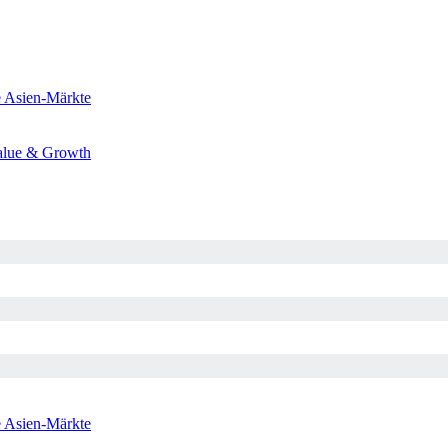
e
Asien-Märkte
alue & Growth
e
Asien-Märkte