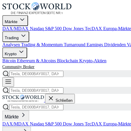
Märkte
DAX/MDAX
Nasdaq
S&P 500
Dow Jones
TecDAX
Europa-Märkt
Trading
Analysen
Trading & Momentum
Turnaround
Earnings
Dividenden
V
Krypto
Bitcoin
Ethereum & Altcoins
Blockchain
Krypto-Aktien
Community
Broker
Schließen
Märkte
DAX/MDAX
Nasdaq
S&P 500
Dow Jones
TecDAX
Europa-Märkt