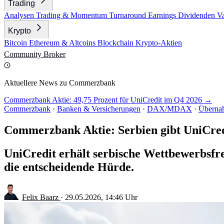
Trading
Analysen
Trading & Momentum
Turnaround
Earnings
Dividenden
V
Krypto
Bitcoin
Ethereum & Altcoins
Blockchain
Krypto-Aktien
Community
Broker
Aktuellere News zu Commerzbank
Commerzbank Aktie: 49,75 Prozent für UniCredit im Q4 2026 →
Commerzbank
·
Banken & Versicherungen
·
DAX/MDAX
·
Überna
Commerzbank Aktie: Serbien gibt UniCre
UniCredit erhält serbische Wettbewerbsf
die entscheidende Hürde.
Felix Baarz
·
29.05.2026, 14:46 Uhr