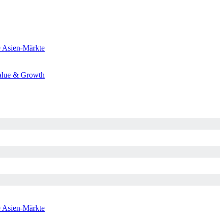
e
Asien-Märkte
alue & Growth
e
Asien-Märkte