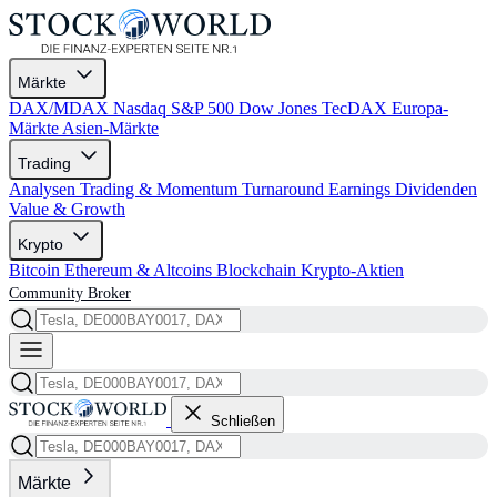
Märkte
DAX/MDAX
Nasdaq
S&P 500
Dow Jones
TecDAX
Europa-
Märkte
Asien-Märkte
Trading
Analysen
Trading & Momentum
Turnaround
Earnings
Dividenden
Value & Growth
Krypto
Bitcoin
Ethereum & Altcoins
Blockchain
Krypto-Aktien
Community
Broker
Schließen
Märkte