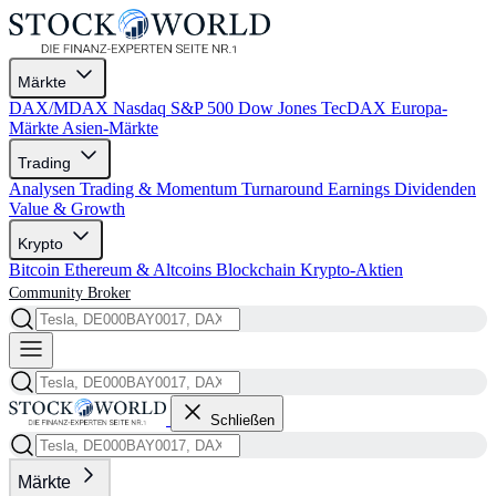
Märkte
DAX/MDAX
Nasdaq
S&P 500
Dow Jones
TecDAX
Europa-
Märkte
Asien-Märkte
Trading
Analysen
Trading & Momentum
Turnaround
Earnings
Dividenden
Value & Growth
Krypto
Bitcoin
Ethereum & Altcoins
Blockchain
Krypto-Aktien
Community
Broker
Schließen
Märkte