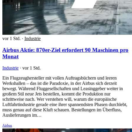
vor 1 Std.
·
Industrie
Airbus Aktie: 870er-Ziel erfordert 90 Maschinen pro
Monat
Industrie
·
vor 1 Std.
Ein Flugzeughersteller mit vollen Auftragsbüchern und leeren
Werkshallen – das ist die Paradoxie, in der Airbus sich derzeit
bewegt. Während Fluggesellschaften und Leasinggeber weiter in
großem Stil neue Jets bestellen, kommt die Produktion nur
schrittweise nach. Wer verstehen will, warum die europäische
Luftfahrtindustrie gerade eine ihrer spannendsten Phasen durchlebt,
muss genau auf diese Kluft schauen. Bestellungen im Überfluss,
Auslieferungen im…
Airbus