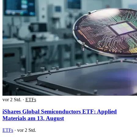
vor 2 Std.
·
ETFs
iShares Global Semiconductors ETF: Applied
Materials am 13. August
ETFs
·
vor 2 Std.