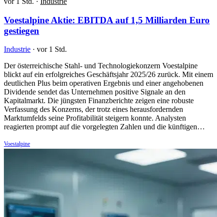
vor 1 Std.
·
Industrie
Voestalpine Aktie: EBITDA auf 1,5 Milliarden Euro
gestiegen
Industrie
·
vor 1 Std.
Der österreichische Stahl- und Technologiekonzern Voestalpine
blickt auf ein erfolgreiches Geschäftsjahr 2025/26 zurück. Mit einem
deutlichen Plus beim operativen Ergebnis und einer angehobenen
Dividende sendet das Unternehmen positive Signale an den
Kapitalmarkt. Die jüngsten Finanzberichte zeigen eine robuste
Verfassung des Konzerns, der trotz eines herausfordernden
Marktumfelds seine Profitabilität steigern konnte. Analysten
reagierten prompt auf die vorgelegten Zahlen und die künftigen…
Voestalpine