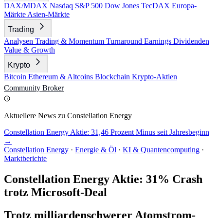
DAX/MDAX
Nasdaq
S&P 500
Dow Jones
TecDAX
Europa-
Märkte
Asien-Märkte
Trading
Analysen
Trading & Momentum
Turnaround
Earnings
Dividenden
Value & Growth
Krypto
Bitcoin
Ethereum & Altcoins
Blockchain
Krypto-Aktien
Community
Broker
Aktuellere News zu Constellation Energy
Constellation Energy Aktie: 31,46 Prozent Minus seit Jahresbeginn
→
Constellation Energy
·
Energie & Öl
·
KI & Quantencomputing
·
Marktberichte
Constellation Energy Aktie: 31% Crash
trotz Microsoft-Deal
Trotz milliardenschwerer Atomstrom-