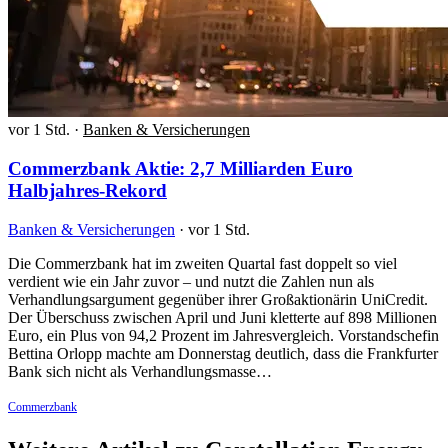
vor 1 Std.
·
Banken & Versicherungen
Commerzbank Aktie: 2,7 Milliarden Euro
Halbjahres-Rekord
Banken & Versicherungen
·
vor 1 Std.
Die Commerzbank hat im zweiten Quartal fast doppelt so viel
verdient wie ein Jahr zuvor – und nutzt die Zahlen nun als
Verhandlungsargument gegenüber ihrer Großaktionärin UniCredit.
Der Überschuss zwischen April und Juni kletterte auf 898 Millionen
Euro, ein Plus von 94,2 Prozent im Jahresvergleich. Vorstandschefin
Bettina Orlopp machte am Donnerstag deutlich, dass die Frankfurter
Bank sich nicht als Verhandlungsmasse…
Commerzbank