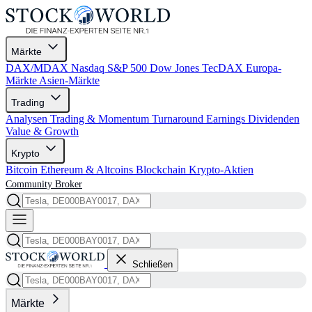
Märkte
DAX/MDAX
Nasdaq
S&P 500
Dow Jones
TecDAX
Europa-
Märkte
Asien-Märkte
Trading
Analysen
Trading & Momentum
Turnaround
Earnings
Dividenden
Value & Growth
Krypto
Bitcoin
Ethereum & Altcoins
Blockchain
Krypto-Aktien
Community
Broker
Schließen
Märkte