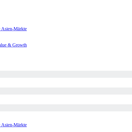
e
Asien-Märkte
alue & Growth
e
Asien-Märkte