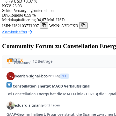
+ 8,79 USD
+3,37 %
KGV
23,03
Sektor
Versorgungsunternehmen
Div.-Rendite
0,59 %
Marktkapitalisierung
94,67 Mrd. USD
ISIN: US21037T1097
WKN: A3DCXB
Aktiendetails öffnen
Community Forum zu Constellation Ener