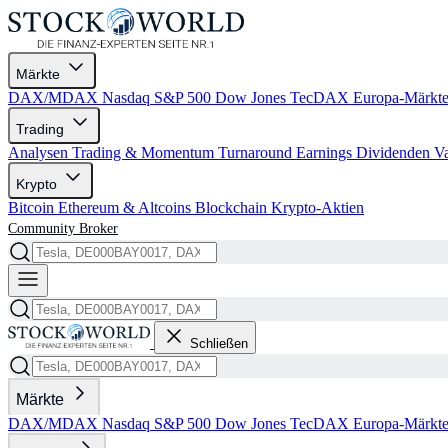
Märkte
DAX/MDAX
Nasdaq
S&P 500
Dow Jones
TecDAX
Europa-Märkt
Trading
Analysen
Trading & Momentum
Turnaround
Earnings
Dividenden
V
Krypto
Bitcoin
Ethereum & Altcoins
Blockchain
Krypto-Aktien
Community
Broker
Schließen
Märkte
DAX/MDAX
Nasdaq
S&P 500
Dow Jones
TecDAX
Europa-Märkt