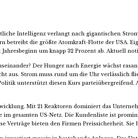
stliche Intelligenz verlangt nach gigantischen St
n betreibt die größte Atomkraft-Flotte der USA. Eig
it Jahresbeginn um knapp 32 Prozent ab. Aktuell noti
seinander? Der Hunger nach Energie wächst rasant. 
 aus. Strom muss rund um die Uhr verlässlich flie
itik unterstützt diesen Kurs parteiübergreifend. 
twicklung. Mit 21 Reaktoren dominiert das Untern
ie im gesamten US-Netz. Die Kundenliste ist promi
iese Verträge bieten den Firmen Preissicherheit. Sie