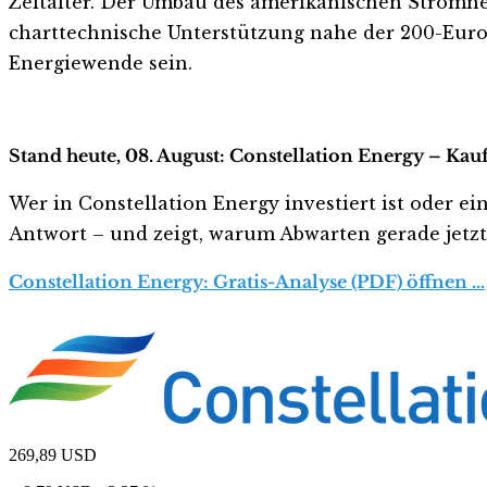
Zeitalter. Der Umbau des amerikanischen Stromnetze
charttechnische Unterstützung nahe der 200-Euro
Energiewende sein.
Stand heute, 08. August: Constellation Energy – Kau
Wer in Constellation Energy investiert ist oder ein
Antwort – und zeigt, warum Abwarten gerade jetzt r
Constellation Energy: Gratis-Analyse (PDF) öffnen …
269,89
USD