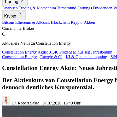
Trading
Analysen
Trading & Momentum
Turnaround
Earnings
Dividenden
V
Krypto
Bitcoin
Ethereum & Altcoins
Blockchain
Krypto-Aktien
Community
Broker
Aktuellere News zu Constellation Energy
Constellation Energy Aktie: 31,46 Prozent Minus seit Jahresbeginn 
Constellation Energy
·
Energie & Öl
·
KI & Quantencomputing
·
S&P
Constellation Energy Aktie: Neues Jahrest
Der Aktienkurs von Constellation Energy f
dennoch deutliches Kurspotenzial.
Dr. Robert Sasse
·
07.07.2026, 16:40 Uhr