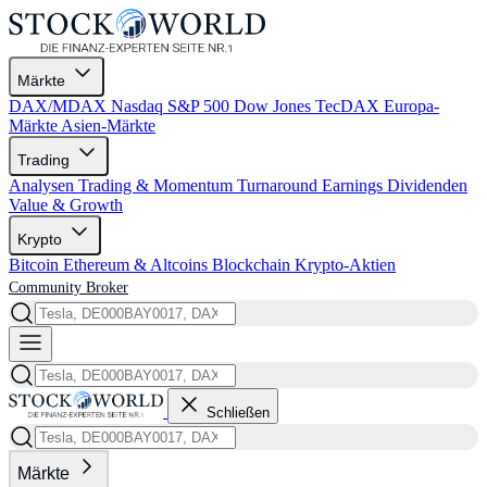
Märkte
DAX/MDAX
Nasdaq
S&P 500
Dow Jones
TecDAX
Europa-
Märkte
Asien-Märkte
Trading
Analysen
Trading & Momentum
Turnaround
Earnings
Dividenden
Value & Growth
Krypto
Bitcoin
Ethereum & Altcoins
Blockchain
Krypto-Aktien
Community
Broker
Schließen
Märkte