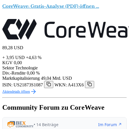
CoreWeave: Gratis-Analyse (PDF) öffnen …
89,28
USD
+ 3,95 USD
+4,63 %
KGV
0,00
Sektor
Technologie
Div.-Rendite
0,00 %
Marktkapitalisierung
49,04 Mrd. USD
ISIN: US21873S1087
WKN: A413X6
Aktiendetails öffnen
Community Forum zu CoreWeave