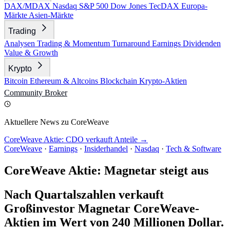
DAX/MDAX
Nasdaq
S&P 500
Dow Jones
TecDAX
Europa-
Märkte
Asien-Märkte
Trading
Analysen
Trading & Momentum
Turnaround
Earnings
Dividenden
Value & Growth
Krypto
Bitcoin
Ethereum & Altcoins
Blockchain
Krypto-Aktien
Community
Broker
Aktuellere News zu CoreWeave
CoreWeave Aktie: CDO verkauft Anteile →
CoreWeave
·
Earnings
·
Insiderhandel
·
Nasdaq
·
Tech & Software
CoreWeave Aktie: Magnetar steigt aus
Nach Quartalszahlen verkauft
Großinvestor Magnetar CoreWeave-
Aktien im Wert von 240 Millionen Dollar.