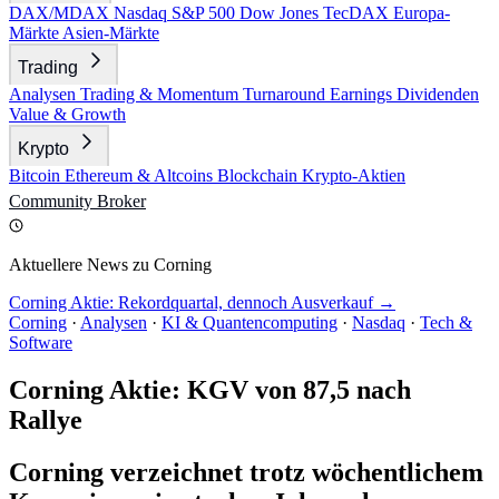
DAX/MDAX
Nasdaq
S&P 500
Dow Jones
TecDAX
Europa-
Märkte
Asien-Märkte
Trading
Analysen
Trading & Momentum
Turnaround
Earnings
Dividenden
Value & Growth
Krypto
Bitcoin
Ethereum & Altcoins
Blockchain
Krypto-Aktien
Community
Broker
Aktuellere News zu Corning
Corning Aktie: Rekordquartal, dennoch Ausverkauf →
Corning
·
Analysen
·
KI & Quantencomputing
·
Nasdaq
·
Tech &
Software
Corning Aktie: KGV von 87,5 nach
Rallye
Corning verzeichnet trotz wöchentlichem