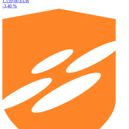
1.159,00 EUR
-3,46 %