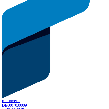
Rheinmetall
DE0007030009