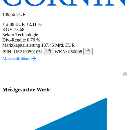
139,66
EUR
+ 2,88 EUR
+2,11 %
KGV
73,68
Sektor
Technologie
Div.-Rendite
0,76 %
Marktkapitalisierung
137,45 Mrd. EUR
ISIN: US2193501051
WKN: 850808
Aktiendetails öffnen
Meistgesuchte Werte