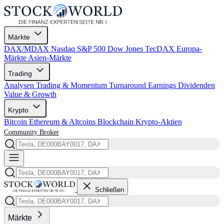
Märkte
DAX/MDAX
Nasdaq
S&P 500
Dow Jones
TecDAX
Europa-
Märkte
Asien-Märkte
Trading
Analysen
Trading & Momentum
Turnaround
Earnings
Dividenden
Value & Growth
Krypto
Bitcoin
Ethereum & Altcoins
Blockchain
Krypto-Aktien
Community
Broker
Schließen
Märkte