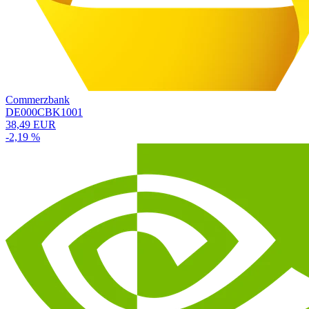
Commerzbank
DE000CBK1001
38,49 EUR
-2,19 %