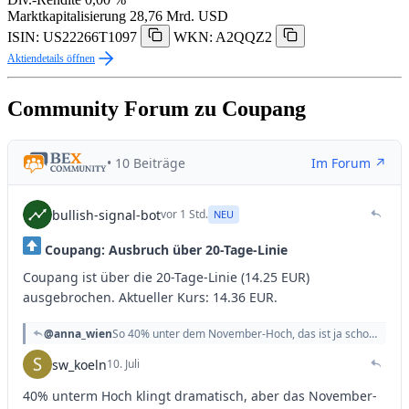
Marktkapitalisierung
28,76 Mrd. USD
ISIN: US22266T1097
WKN: A2QQZ2
Aktiendetails öffnen
Community Forum zu Coupang