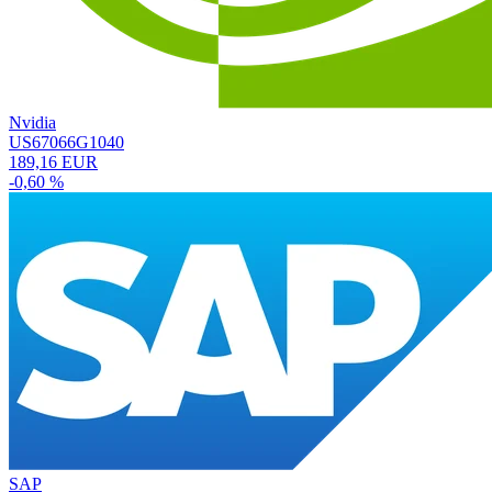
Nvidia
US67066G1040
189,16 EUR
-0,60 %
SAP