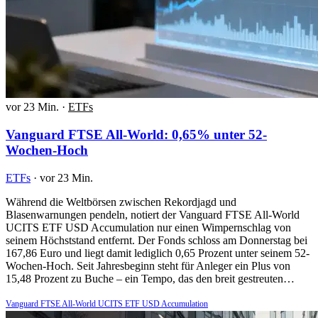
vor 23 Min.
·
ETFs
Vanguard FTSE All-World: 0,65% unter 52-
Wochen-Hoch
ETFs
·
vor 23 Min.
Während die Weltbörsen zwischen Rekordjagd und
Blasenwarnungen pendeln, notiert der Vanguard FTSE All-World
UCITS ETF USD Accumulation nur einen Wimpernschlag von
seinem Höchststand entfernt. Der Fonds schloss am Donnerstag bei
167,86 Euro und liegt damit lediglich 0,65 Prozent unter seinem 52-
Wochen-Hoch. Seit Jahresbeginn steht für Anleger ein Plus von
15,48 Prozent zu Buche – ein Tempo, das den breit gestreuten…
Vanguard FTSE All-World UCITS ETF USD Accumulation