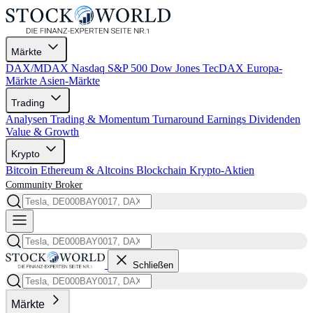
Märkte
DAX/MDAX
Nasdaq
S&P 500
Dow Jones
TecDAX
Europa-
Märkte
Asien-Märkte
Trading
Analysen
Trading & Momentum
Turnaround
Earnings
Dividenden
Value & Growth
Krypto
Bitcoin
Ethereum & Altcoins
Blockchain
Krypto-Aktien
Community
Broker
Schließen
Märkte