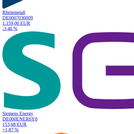
Rheinmetall
DE0007030009
1.159,00 EUR
-3,46 %
Siemens Energy
DE000ENER6Y0
153,68 EUR
+1,87 %