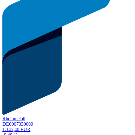
Rheinmetall
DE0007030009
1.145,40 EUR
-0,40 %