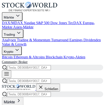
Märkte
DAX/MDAX
Nasdaq
S&P 500
Dow Jones
TecDAX
Europa-
Märkte
Asien-Märkte
Trading
Analysen
Trading & Momentum
Turnaround
Earnings
Dividenden
Value & Growth
Krypto
Bitcoin
Ethereum & Altcoins
Blockchain
Krypto-Aktien
Community
Broker
Schließen
Märkte