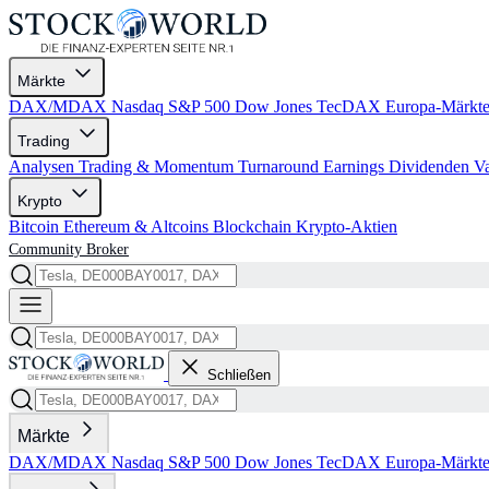
Märkte
DAX/MDAX
Nasdaq
S&P 500
Dow Jones
TecDAX
Europa-Märkt
Trading
Analysen
Trading & Momentum
Turnaround
Earnings
Dividenden
V
Krypto
Bitcoin
Ethereum & Altcoins
Blockchain
Krypto-Aktien
Community
Broker
Schließen
Märkte
DAX/MDAX
Nasdaq
S&P 500
Dow Jones
TecDAX
Europa-Märkt