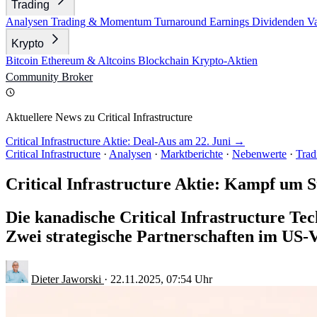
Trading
Analysen
Trading & Momentum
Turnaround
Earnings
Dividenden
V
Krypto
Bitcoin
Ethereum & Altcoins
Blockchain
Krypto-Aktien
Community
Broker
Aktuellere News zu Critical Infrastructure
Critical Infrastructure Aktie: Deal-Aus am 22. Juni →
Critical Infrastructure
·
Analysen
·
Marktberichte
·
Nebenwerte
·
Tra
Critical Infrastructure Aktie: Kampf um St
Die kanadische Critical Infrastructure Te
Zwei strategische Partnerschaften im US-Ve
Dieter Jaworski
·
22.11.2025, 07:54 Uhr