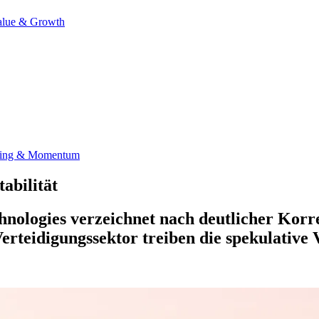
alue & Growth
ding & Momentum
abilität
chnologies verzeichnet nach deutlicher Kor
rteidigungssektor treiben die spekulative Vo