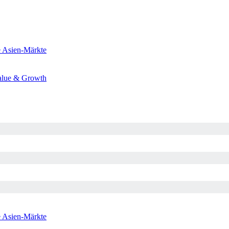
e
Asien-Märkte
alue & Growth
e
Asien-Märkte