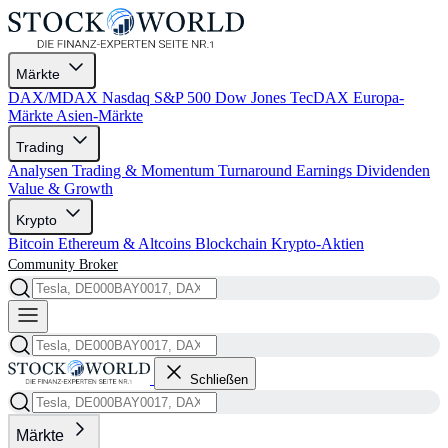
Märkte
DAX/MDAX
Nasdaq
S&P 500
Dow Jones
TecDAX
Europa-
Märkte
Asien-Märkte
Trading
Analysen
Trading & Momentum
Turnaround
Earnings
Dividenden
Value & Growth
Krypto
Bitcoin
Ethereum & Altcoins
Blockchain
Krypto-Aktien
Community
Broker
Schließen
Märkte