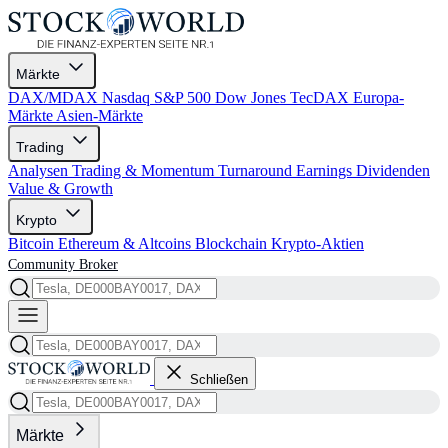
Märkte
DAX/MDAX
Nasdaq
S&P 500
Dow Jones
TecDAX
Europa-
Märkte
Asien-Märkte
Trading
Analysen
Trading & Momentum
Turnaround
Earnings
Dividenden
Value & Growth
Krypto
Bitcoin
Ethereum & Altcoins
Blockchain
Krypto-Aktien
Community
Broker
Schließen
Märkte