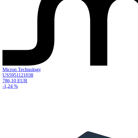
Micron Technology
US5951121038
786,10 EUR
-1,24 %