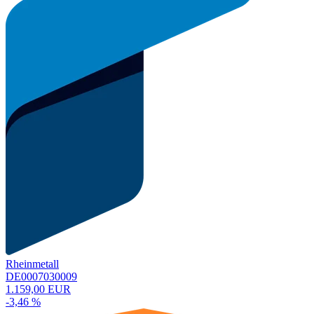
Rheinmetall
DE0007030009
1.159,00 EUR
-3,46 %