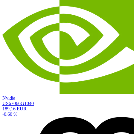
Nvidia
US67066G1040
189,16 EUR
-0,60 %