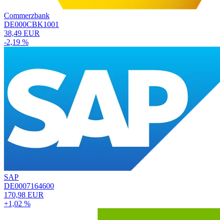
Commerzbank
DE000CBK1001
38,49 EUR
-2,19 %
SAP
DE0007164600
170,98 EUR
+1,02 %