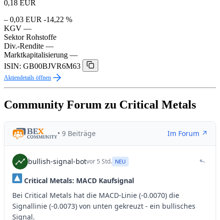
0,18
EUR
– 0,03 EUR
-14,22 %
KGV
—
Sektor
Rohstoffe
Div.-Rendite
—
Marktkapitalisierung
—
ISIN: GB00BJVR6M63
Aktiendetails öffnen
Community Forum zu Critical Metals