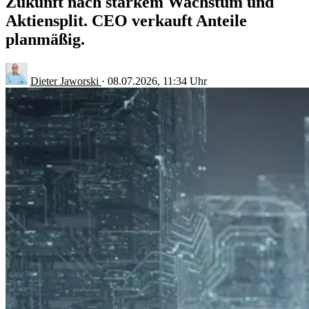
Zukunft nach starkem Wachstum und
Aktiensplit. CEO verkauft Anteile
planmäßig.
Dieter Jaworski
·
08.07.2026, 11:34 Uhr