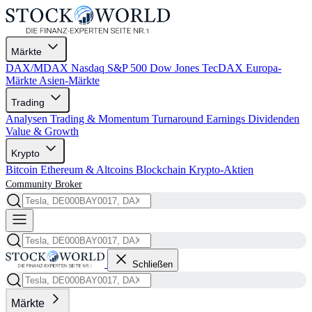
Märkte
DAX/MDAX
Nasdaq
S&P 500
Dow Jones
TecDAX
Europa-
Märkte
Asien-Märkte
Trading
Analysen
Trading & Momentum
Turnaround
Earnings
Dividenden
Value & Growth
Krypto
Bitcoin
Ethereum & Altcoins
Blockchain
Krypto-Aktien
Community
Broker
Schließen
Märkte