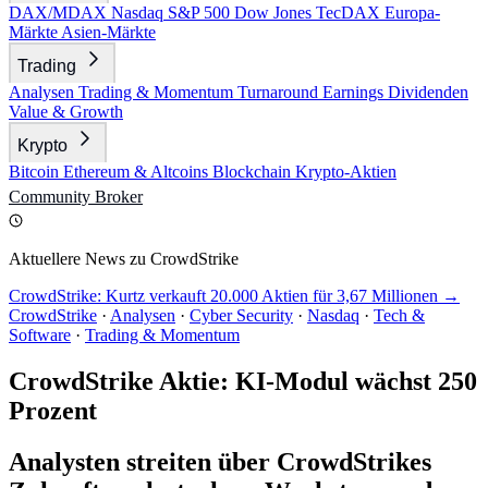
DAX/MDAX
Nasdaq
S&P 500
Dow Jones
TecDAX
Europa-
Märkte
Asien-Märkte
Trading
Analysen
Trading & Momentum
Turnaround
Earnings
Dividenden
Value & Growth
Krypto
Bitcoin
Ethereum & Altcoins
Blockchain
Krypto-Aktien
Community
Broker
Aktuellere News zu CrowdStrike
CrowdStrike: Kurtz verkauft 20.000 Aktien für 3,67 Millionen →
CrowdStrike
·
Analysen
·
Cyber Security
·
Nasdaq
·
Tech &
Software
·
Trading & Momentum
CrowdStrike Aktie: KI-Modul wächst 250
Prozent
Analysten streiten über CrowdStrikes