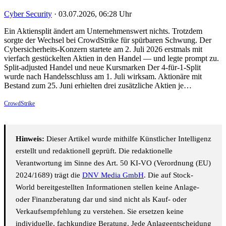
Cyber Security
·
03.07.2026, 06:28 Uhr
Ein Aktiensplit ändert am Unternehmenswert nichts. Trotzdem
sorgte der Wechsel bei CrowdStrike für spürbaren Schwung. Der
Cybersicherheits-Konzern startete am 2. Juli 2026 erstmals mit
vierfach gestückelten Aktien in den Handel — und legte prompt zu.
Split-adjusted Handel und neue Kursmarken Der 4-für-1-Split
wurde nach Handelsschluss am 1. Juli wirksam. Aktionäre mit
Bestand zum 25. Juni erhielten drei zusätzliche Aktien je…
CrowdStrike
Hinweis:
Dieser Artikel wurde mithilfe Künstlicher Intelligenz
erstellt und redaktionell geprüft. Die redaktionelle
Verantwortung im Sinne des Art. 50 KI-VO (Verordnung (EU)
2024/1689) trägt die
DNV Media GmbH
. Die auf Stock-
World bereitgestellten Informationen stellen keine Anlage-
oder Finanzberatung dar und sind nicht als Kauf- oder
Verkaufsempfehlung zu verstehen. Sie ersetzen keine
individuelle, fachkundige Beratung. Jede Anlageentscheidung