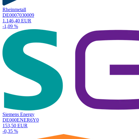
Rheinmetall
DE0007030009
1.146,40 EUR
-1,09 %
Siemens Energy
DE000ENER6Y0
153,50 EUR
-0,35 %