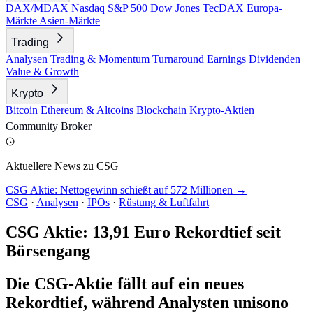
DAX/MDAX
Nasdaq
S&P 500
Dow Jones
TecDAX
Europa-
Märkte
Asien-Märkte
Trading
Analysen
Trading & Momentum
Turnaround
Earnings
Dividenden
Value & Growth
Krypto
Bitcoin
Ethereum & Altcoins
Blockchain
Krypto-Aktien
Community
Broker
Aktuellere News zu CSG
CSG Aktie: Nettogewinn schießt auf 572 Millionen →
CSG
·
Analysen
·
IPOs
·
Rüstung & Luftfahrt
CSG Aktie: 13,91 Euro Rekordtief seit
Börsengang
Die CSG-Aktie fällt auf ein neues
Rekordtief, während Analysten unisono