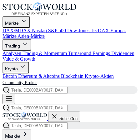
Märkte
DAX/MDAX
Nasdaq
S&P 500
Dow Jones
TecDAX
Europa-
Märkte
Asien-Märkte
Trading
Analysen
Trading & Momentum
Turnaround
Earnings
Dividenden
Value & Growth
Krypto
Bitcoin
Ethereum & Altcoins
Blockchain
Krypto-Aktien
Community
Broker
Schließen
Märkte