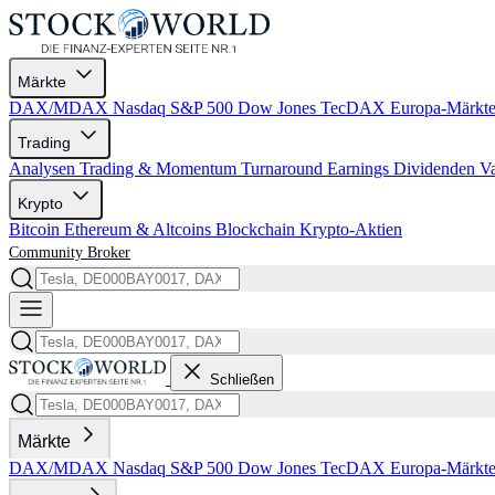
Märkte
DAX/MDAX
Nasdaq
S&P 500
Dow Jones
TecDAX
Europa-Märkt
Trading
Analysen
Trading & Momentum
Turnaround
Earnings
Dividenden
V
Krypto
Bitcoin
Ethereum & Altcoins
Blockchain
Krypto-Aktien
Community
Broker
Schließen
Märkte
DAX/MDAX
Nasdaq
S&P 500
Dow Jones
TecDAX
Europa-Märkt