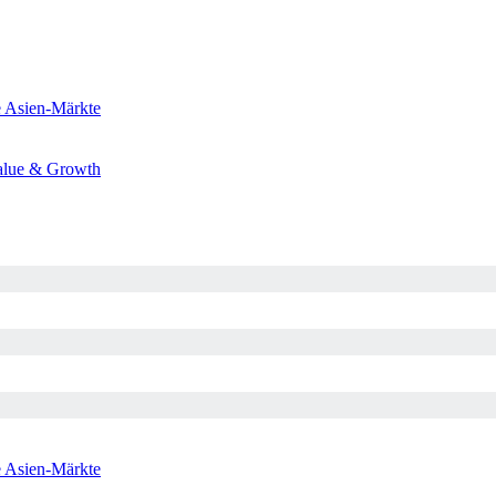
e
Asien-Märkte
alue & Growth
e
Asien-Märkte