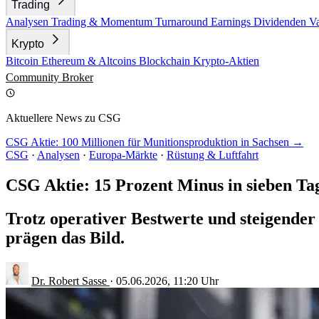
Trading
Analysen
Trading & Momentum
Turnaround
Earnings
Dividenden
V
Krypto
Bitcoin
Ethereum & Altcoins
Blockchain
Krypto-Aktien
Community
Broker
Aktuellere News zu CSG
CSG Aktie: 100 Millionen für Munitionsproduktion in Sachsen →
CSG
·
Analysen
·
Europa-Märkte
·
Rüstung & Luftfahrt
CSG Aktie: 15 Prozent Minus in sieben Ta
Trotz operativer Bestwerte und steigender
prägen das Bild.
Dr. Robert Sasse
·
05.06.2026, 11:20 Uhr