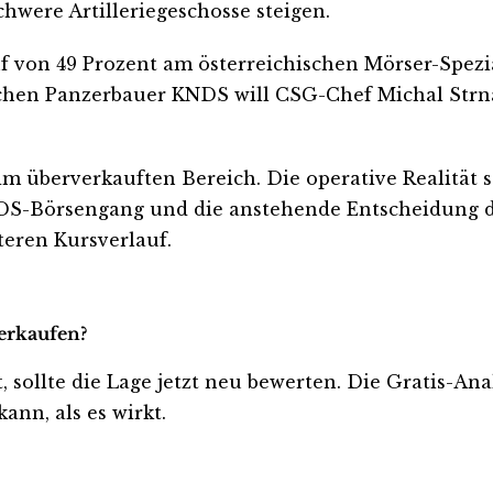
chwere Artilleriegeschosse steigen.
on 49 Prozent am österreichischen Mörser-Spezial
schen Panzerbauer KNDS will CSG-Chef Michal St
f im überverkauften Bereich. Die operative Realitä
NDS-Börsengang und die anstehende Entscheidung d
teren Kursverlauf.
verkaufen?
t, sollte die Lage jetzt neu bewerten. Die Gratis-An
ann, als es wirkt.