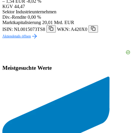
– 1,54 EUR
-8,02 %
KGV
44,47
Sektor
Industrieunternehmen
Div.-Rendite
0,00 %
Marktkapitalisierung
20,01 Mrd. EUR
ISIN: NL0015073TS8
WKN: A420X0
Aktiendetails öffnen
Meistgesuchte Werte