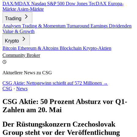
DAX/MDAX
Nasdaq
S&P 500
Dow Jones
TecDAX
Europa-
Märkte
Asien-Märkte
Trading
Analysen
Trading & Momentum
Turnaround
Earnings
Dividenden
Value & Growth
Krypto
Bitcoin
Ethereum & Altcoins
Blockchain
Krypto-Aktien
Community
Broker
Aktuellere News zu CSG
CSG Aktie: Nettogewinn schießt auf 572 Millionen →
CSG
·
News
CSG Aktie: 50 Prozent Absturz vor Q1-
Zahlen am 20. Mai
Der Rüstungskonzern Czechoslovak
Group steht vor der Veröffentlichung