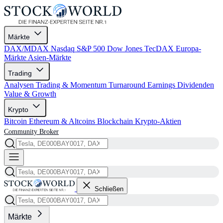
Märkte
DAX/MDAX
Nasdaq
S&P 500
Dow Jones
TecDAX
Europa-
Märkte
Asien-Märkte
Trading
Analysen
Trading & Momentum
Turnaround
Earnings
Dividenden
Value & Growth
Krypto
Bitcoin
Ethereum & Altcoins
Blockchain
Krypto-Aktien
Community
Broker
Schließen
Märkte