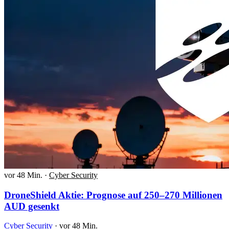
vor 48 Min.
·
Cyber Security
DroneShield Aktie: Prognose auf 250–270 Millionen
AUD gesenkt
Cyber Security
·
vor 48 Min.