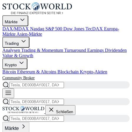
Märkte
DAX/MDAX
Nasdaq
S&P 500
Dow Jones
TecDAX
Europa-
Märkte
Asien-Märkte
Trading
Analysen
Trading & Momentum
Turnaround
Earnings
Dividenden
Value & Growth
Krypto
Bitcoin
Ethereum & Altcoins
Blockchain
Krypto-Aktien
Community
Broker
Schließen
Märkte