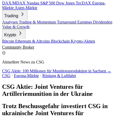
DAX/MDAX
Nasdaq
S&P 500
Dow Jones
TecDAX
Europa-
Märkte
Asien-Märkte
Trading
Analysen
Trading & Momentum
Turnaround
Earnings
Dividenden
Value & Growth
Krypto
Bitcoin
Ethereum & Altcoins
Blockchain
Krypto-Aktien
Community
Broker
Aktuellere News zu CSG
CSG Aktie: 100 Millionen für Munitionsproduktion in Sachsen →
CSG
·
Europa-Märkte
·
Rüstung & Luftfahrt
CSG Aktie: Joint Ventures für
Artilleriemunition in der Ukraine
Trotz Beschussgefahr investiert CSG in
ukrainische Joint Ventures für