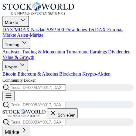
Märkte
DAX/MDAX
Nasdaq
S&P 500
Dow Jones
TecDAX
Europa-
Märkte
Asien-Märkte
Trading
Analysen
Trading & Momentum
Turnaround
Earnings
Dividenden
Value & Growth
Krypto
Bitcoin
Ethereum & Altcoins
Blockchain
Krypto-Aktien
Community
Broker
Schließen
Märkte