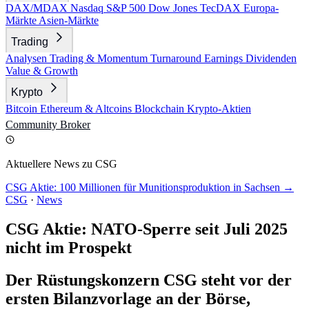
DAX/MDAX
Nasdaq
S&P 500
Dow Jones
TecDAX
Europa-
Märkte
Asien-Märkte
Trading
Analysen
Trading & Momentum
Turnaround
Earnings
Dividenden
Value & Growth
Krypto
Bitcoin
Ethereum & Altcoins
Blockchain
Krypto-Aktien
Community
Broker
Aktuellere News zu CSG
CSG Aktie: 100 Millionen für Munitionsproduktion in Sachsen →
CSG
·
News
CSG Aktie: NATO-Sperre seit Juli 2025
nicht im Prospekt
Der Rüstungskonzern CSG steht vor der
ersten Bilanzvorlage an der Börse,