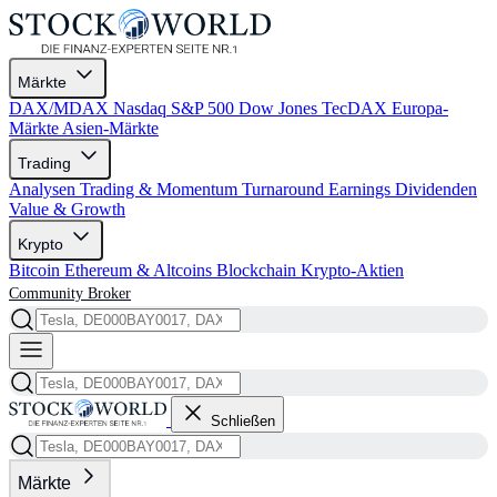
Märkte
DAX/MDAX
Nasdaq
S&P 500
Dow Jones
TecDAX
Europa-
Märkte
Asien-Märkte
Trading
Analysen
Trading & Momentum
Turnaround
Earnings
Dividenden
Value & Growth
Krypto
Bitcoin
Ethereum & Altcoins
Blockchain
Krypto-Aktien
Community
Broker
Schließen
Märkte