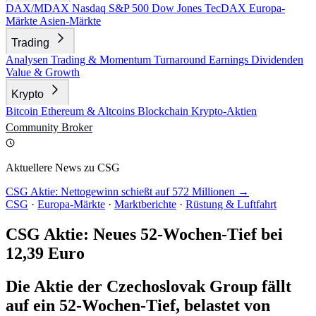
DAX/MDAX
Nasdaq
S&P 500
Dow Jones
TecDAX
Europa-
Märkte
Asien-Märkte
Trading
Analysen
Trading & Momentum
Turnaround
Earnings
Dividenden
Value & Growth
Krypto
Bitcoin
Ethereum & Altcoins
Blockchain
Krypto-Aktien
Community
Broker
Aktuellere News zu CSG
CSG Aktie: Nettogewinn schießt auf 572 Millionen →
CSG
·
Europa-Märkte
·
Marktberichte
·
Rüstung & Luftfahrt
CSG Aktie: Neues 52-Wochen-Tief bei
12,39 Euro
Die Aktie der Czechoslovak Group fällt
auf ein 52-Wochen-Tief, belastet von