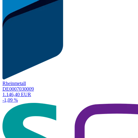
Rheinmetall
DE0007030009
1.146,40 EUR
-1,09 %