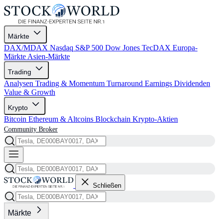
Märkte
DAX/MDAX
Nasdaq
S&P 500
Dow Jones
TecDAX
Europa-
Märkte
Asien-Märkte
Trading
Analysen
Trading & Momentum
Turnaround
Earnings
Dividenden
Value & Growth
Krypto
Bitcoin
Ethereum & Altcoins
Blockchain
Krypto-Aktien
Community
Broker
Schließen
Märkte