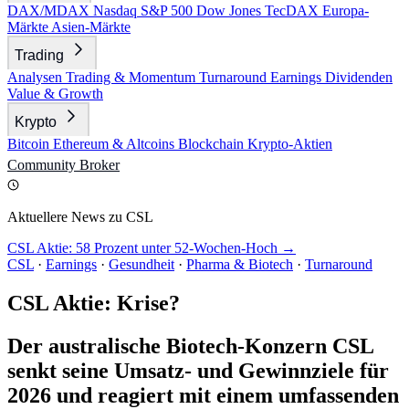
DAX/MDAX
Nasdaq
S&P 500
Dow Jones
TecDAX
Europa-
Märkte
Asien-Märkte
Trading
Analysen
Trading & Momentum
Turnaround
Earnings
Dividenden
Value & Growth
Krypto
Bitcoin
Ethereum & Altcoins
Blockchain
Krypto-Aktien
Community
Broker
Aktuellere News zu CSL
CSL Aktie: 58 Prozent unter 52-Wochen-Hoch →
CSL
·
Earnings
·
Gesundheit
·
Pharma & Biotech
·
Turnaround
CSL Aktie: Krise?
Der australische Biotech-Konzern CSL
senkt seine Umsatz- und Gewinnziele für
2026 und reagiert mit einem umfassenden