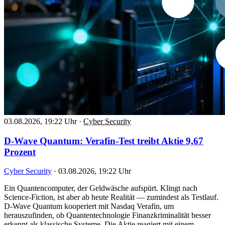
03.08.2026, 19:22 Uhr
·
Cyber Security
D-Wave Quantum: Verafin-Test treibt Aktie 9,67
Prozent
Cyber Security
·
03.08.2026, 19:22 Uhr
Ein Quantencomputer, der Geldwäsche aufspürt. Klingt nach
Science-Fiction, ist aber ab heute Realität — zumindest als Testlauf.
D-Wave Quantum kooperiert mit Nasdaq Verafin, um
herauszufinden, ob Quantentechnologie Finanzkriminalität besser
erkennt als klassische Systeme. Die Aktie reagiert mit einem