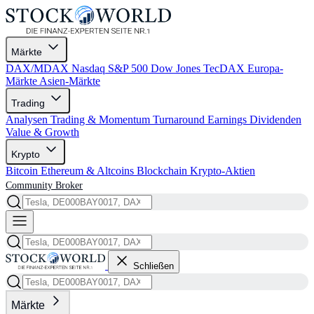
Märkte
DAX/MDAX
Nasdaq
S&P 500
Dow Jones
TecDAX
Europa-
Märkte
Asien-Märkte
Trading
Analysen
Trading & Momentum
Turnaround
Earnings
Dividenden
Value & Growth
Krypto
Bitcoin
Ethereum & Altcoins
Blockchain
Krypto-Aktien
Community
Broker
Schließen
Märkte