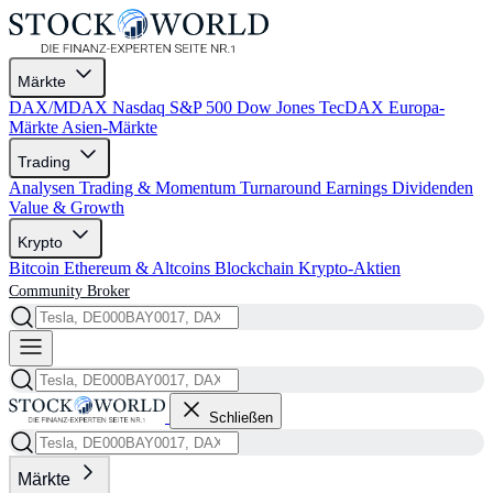
Märkte
DAX/MDAX
Nasdaq
S&P 500
Dow Jones
TecDAX
Europa-
Märkte
Asien-Märkte
Trading
Analysen
Trading & Momentum
Turnaround
Earnings
Dividenden
Value & Growth
Krypto
Bitcoin
Ethereum & Altcoins
Blockchain
Krypto-Aktien
Community
Broker
Schließen
Märkte