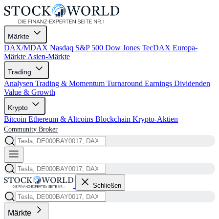
Märkte
DAX/MDAX
Nasdaq
S&P 500
Dow Jones
TecDAX
Europa-
Märkte
Asien-Märkte
Trading
Analysen
Trading & Momentum
Turnaround
Earnings
Dividenden
Value & Growth
Krypto
Bitcoin
Ethereum & Altcoins
Blockchain
Krypto-Aktien
Community
Broker
Schließen
Märkte