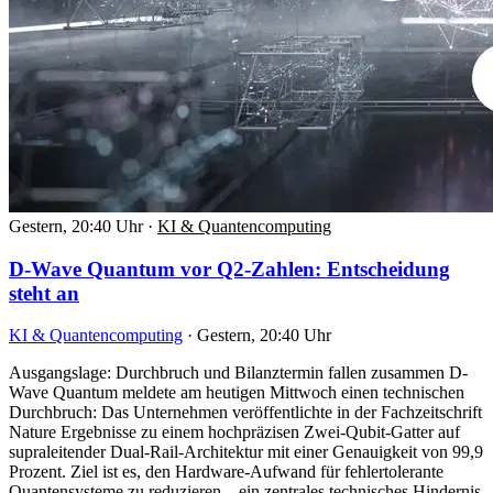
Gestern, 20:40 Uhr
·
KI & Quantencomputing
D-Wave Quantum vor Q2-Zahlen: Entscheidung
steht an
KI & Quantencomputing
·
Gestern, 20:40 Uhr
Ausgangslage: Durchbruch und Bilanztermin fallen zusammen D-
Wave Quantum meldete am heutigen Mittwoch einen technischen
Durchbruch: Das Unternehmen veröffentlichte in der Fachzeitschrift
Nature Ergebnisse zu einem hochpräzisen Zwei-Qubit-Gatter auf
supraleitender Dual-Rail-Architektur mit einer Genauigkeit von 99,9
Prozent. Ziel ist es, den Hardware-Aufwand für fehlertolerante
Quantensysteme zu reduzieren – ein zentrales technisches Hindernis