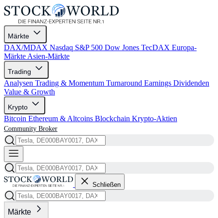
Märkte
DAX/MDAX
Nasdaq
S&P 500
Dow Jones
TecDAX
Europa-
Märkte
Asien-Märkte
Trading
Analysen
Trading & Momentum
Turnaround
Earnings
Dividenden
Value & Growth
Krypto
Bitcoin
Ethereum & Altcoins
Blockchain
Krypto-Aktien
Community
Broker
Schließen
Märkte