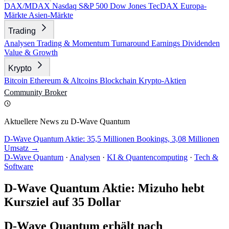
DAX/MDAX
Nasdaq
S&P 500
Dow Jones
TecDAX
Europa-
Märkte
Asien-Märkte
Trading
Analysen
Trading & Momentum
Turnaround
Earnings
Dividenden
Value & Growth
Krypto
Bitcoin
Ethereum & Altcoins
Blockchain
Krypto-Aktien
Community
Broker
Aktuellere News zu D-Wave Quantum
D-Wave Quantum Aktie: 35,5 Millionen Bookings, 3,08 Millionen
Umsatz →
D-Wave Quantum
·
Analysen
·
KI & Quantencomputing
·
Tech &
Software
D-Wave Quantum Aktie: Mizuho hebt
Kursziel auf 35 Dollar
D-Wave Quantum erhält nach