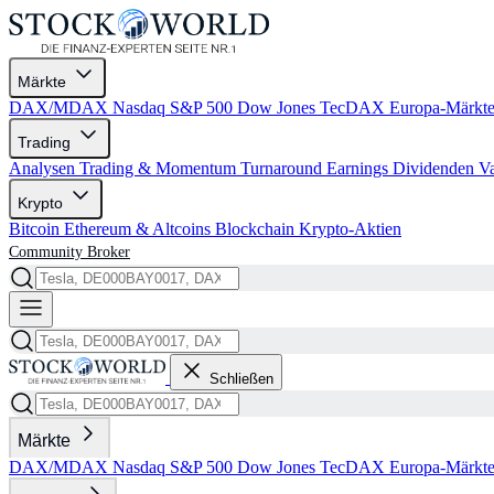
Märkte
DAX/MDAX
Nasdaq
S&P 500
Dow Jones
TecDAX
Europa-Märkt
Trading
Analysen
Trading & Momentum
Turnaround
Earnings
Dividenden
V
Krypto
Bitcoin
Ethereum & Altcoins
Blockchain
Krypto-Aktien
Community
Broker
Schließen
Märkte
DAX/MDAX
Nasdaq
S&P 500
Dow Jones
TecDAX
Europa-Märkt