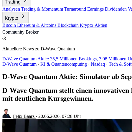
Trading
Analysen
Trading & Momentum
Turnaround
Earnings
Dividenden
V
Krypto
Bitcoin
Ethereum & Altcoins
Blockchain
Krypto-Aktien
Community
Broker
Aktuellere News zu D-Wave Quantum
D-Wave Quantum Aktie: 35,5 Millionen Bookings, 3,08 Millionen 
D-Wave Quantum
·
KI & Quantencomputing
·
Nasdaq
·
Tech & Sof
D-Wave Quantum Aktie: Simulator ab Sep
D-Wave Quantum stellt einen innovativen F
mit deutlichen Kursgewinnen.
Felix Baarz
·
20.06.2026, 07:28 Uhr