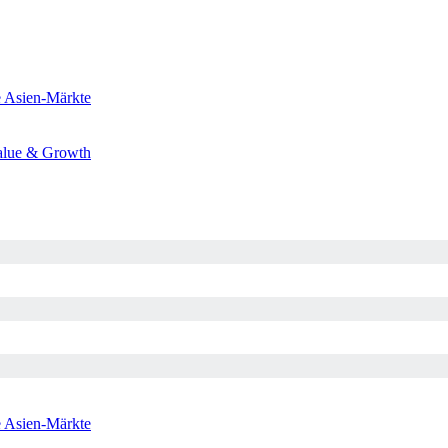
e
Asien-Märkte
alue & Growth
e
Asien-Märkte