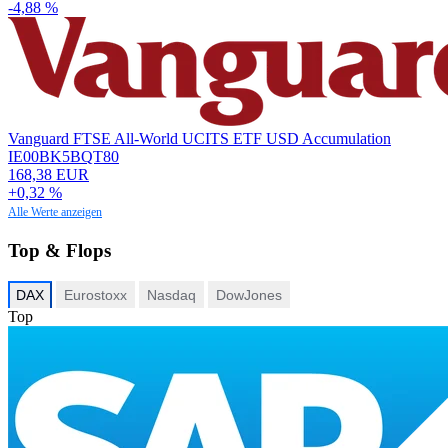
-4,88 %
Vanguard FTSE All-World UCITS ETF USD Accumulation
IE00BK5BQT80
168,38 EUR
+0,32 %
Alle Werte anzeigen
Top & Flops
DAX
Eurostoxx
Nasdaq
DowJones
Top