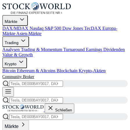
Märkte
DAX/MDAX
Nasdaq
S&P 500
Dow Jones
TecDAX
Europa-
Märkte
Asien-Märkte
Trading
Analysen
Trading & Momentum
Turnaround
Earnings
Dividenden
Value & Growth
Krypto
Bitcoin
Ethereum & Altcoins
Blockchain
Krypto-Aktien
Community
Broker
Schließen
Märkte