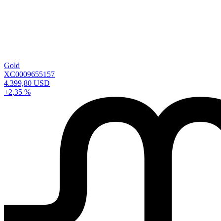
Gold
XC0009655157
4.399,80 USD
+2,35 %