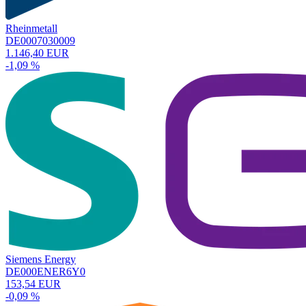
Rheinmetall
DE0007030009
1.146,40 EUR
-1,09 %
Siemens Energy
DE000ENER6Y0
153,54 EUR
-0,09 %