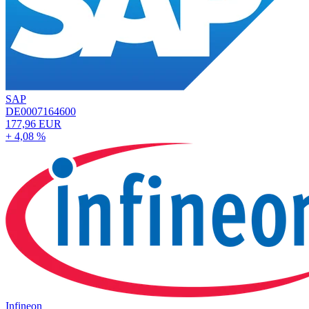
SAP
DE0007164600
177,96 EUR
+ 4,08 %
Infineon