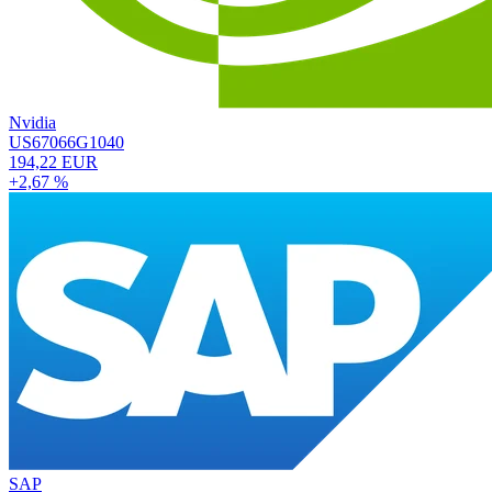
Nvidia
US67066G1040
194,22 EUR
+2,67 %
SAP