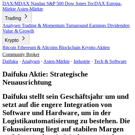
DAX/MDAX
Nasdaq
S&P 500
Dow Jones
TecDAX
Europa-
Märkte
Asien-Märkte
Trading
Analysen
Trading & Momentum
Turnaround
Earnings
Dividenden
Value & Growth
Krypto
Bitcoin
Ethereum & Altcoins
Blockchain
Krypto-Aktien
Community
Broker
Daifuku
·
Analysen
·
Asien-Märkte
·
Industrie
·
Tech & Software
Daifuku Aktie: Strategische
Neuausrichtung
Daifuku stellt sein Geschäftsjahr um und
setzt auf die engere Integration von
Software und Hardware, um in der
Logistikautomatisierung zu bestehen. Die
Fokussierung liegt auf stabilen Margen