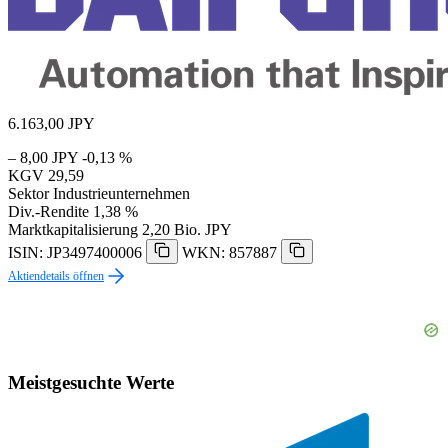
6.163,00
JPY
– 8,00 JPY
-0,13 %
KGV
29,59
Sektor
Industrieunternehmen
Div.-Rendite
1,38 %
Marktkapitalisierung
2,20 Bio. JPY
ISIN: JP3497400006
WKN: 857887
Aktiendetails öffnen
Meistgesuchte Werte