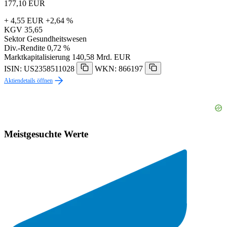
177,10
EUR
+ 4,55 EUR
+2,64 %
KGV
35,65
Sektor
Gesundheitswesen
Div.-Rendite
0,72 %
Marktkapitalisierung
140,58 Mrd. EUR
ISIN: US2358511028
WKN: 866197
Aktiendetails öffnen
Meistgesuchte Werte