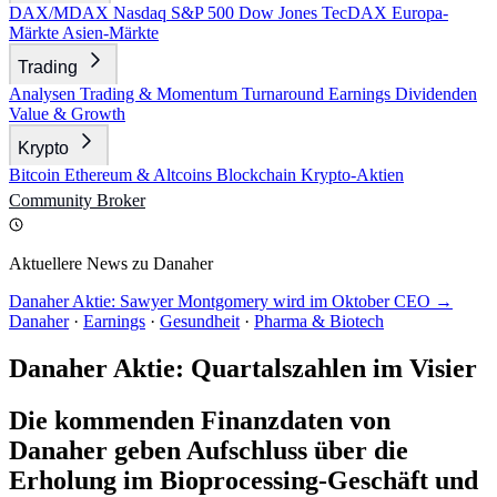
DAX/MDAX
Nasdaq
S&P 500
Dow Jones
TecDAX
Europa-
Märkte
Asien-Märkte
Trading
Analysen
Trading & Momentum
Turnaround
Earnings
Dividenden
Value & Growth
Krypto
Bitcoin
Ethereum & Altcoins
Blockchain
Krypto-Aktien
Community
Broker
Aktuellere News zu Danaher
Danaher Aktie: Sawyer Montgomery wird im Oktober CEO →
Danaher
·
Earnings
·
Gesundheit
·
Pharma & Biotech
Danaher Aktie: Quartalszahlen im Visier
Die kommenden Finanzdaten von
Danaher geben Aufschluss über die
Erholung im Bioprocessing-Geschäft und