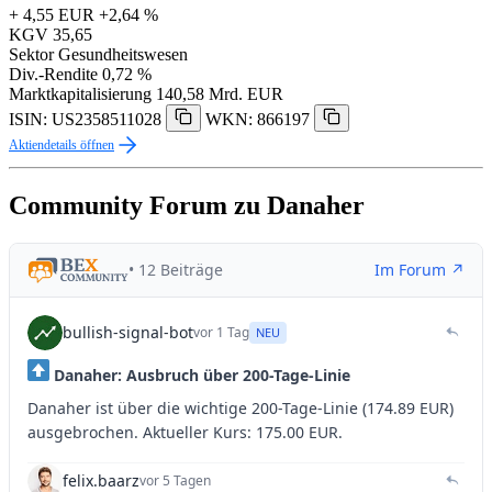
+ 4,55 EUR
+2,64 %
KGV
35,65
Sektor
Gesundheitswesen
Div.-Rendite
0,72 %
Marktkapitalisierung
140,58 Mrd. EUR
ISIN: US2358511028
WKN: 866197
Aktiendetails öffnen
Community Forum zu Danaher