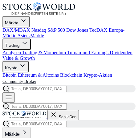
Märkte
DAX/MDAX
Nasdaq
S&P 500
Dow Jones
TecDAX
Europa-
Märkte
Asien-Märkte
Trading
Analysen
Trading & Momentum
Turnaround
Earnings
Dividenden
Value & Growth
Krypto
Bitcoin
Ethereum & Altcoins
Blockchain
Krypto-Aktien
Community
Broker
Schließen
Märkte