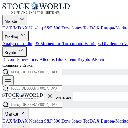
Märkte
DAX/MDAX
Nasdaq
S&P 500
Dow Jones
TecDAX
Europa-Märkt
Trading
Analysen
Trading & Momentum
Turnaround
Earnings
Dividenden
V
Krypto
Bitcoin
Ethereum & Altcoins
Blockchain
Krypto-Aktien
Community
Broker
Schließen
Märkte
DAX/MDAX
Nasdaq
S&P 500
Dow Jones
TecDAX
Europa-Märkt