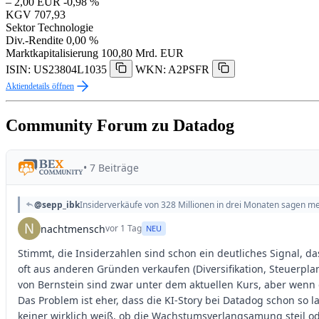
– 2,00 EUR
-0,98 %
KGV
707,93
Sektor
Technologie
Div.-Rendite
0,00 %
Marktkapitalisierung
100,80 Mrd. EUR
ISIN: US23804L1035
WKN: A2PSFR
Aktiendetails öffnen
Community Forum zu Datadog