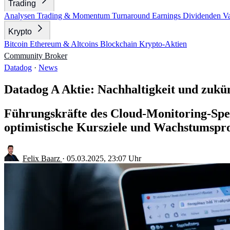
Trading
Analysen
Trading & Momentum
Turnaround
Earnings
Dividenden
V
Krypto
Bitcoin
Ethereum & Altcoins
Blockchain
Krypto-Aktien
Community
Broker
Datadog
·
News
Datadog A Aktie: Nachhaltigkeit und zukün
Führungskräfte des Cloud-Monitoring-Spez
optimistische Kursziele und Wachstumspro
Felix Baarz
·
05.03.2025, 23:07 Uhr