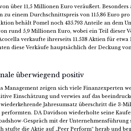
n über 11,5 Millionen Euro veräußert. Besonders a
n zu einem Durchschnittspreis von 115,86 Euro pro
saktion behält Pomel noch 435.793 Anteile an dem U
von rund 5,9 Millionen Euro, wobei ein Teil dieser
cocella verkaufte ihrerseits 11.538 Aktien für etwa 
nten diese Verkäufe hauptsächlich der Deckung v
gnale überwiegend positiv
s Management zeigen sich viele Finanzexperten wei
sitive Einschätzung und verwies auf das beeindru
wiederkehrende Jahresumsatz überschritt die 3-Mil
rformten. DA Davidson wiederholte seine Kaufem
adshow-Gespräch mit der Unternehmensführung sein
ch stufte die Aktie auf „Peer Perform“ herab und b