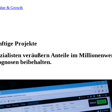
alue & Growth
ftige Projekte
ialisten veräußern Anteile im Millionenw
gnosen beibehalten.