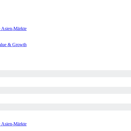
e
Asien-Märkte
alue & Growth
e
Asien-Märkte