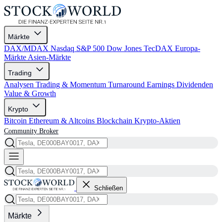
Märkte
DAX/MDAX
Nasdaq
S&P 500
Dow Jones
TecDAX
Europa-
Märkte
Asien-Märkte
Trading
Analysen
Trading & Momentum
Turnaround
Earnings
Dividenden
Value & Growth
Krypto
Bitcoin
Ethereum & Altcoins
Blockchain
Krypto-Aktien
Community
Broker
Schließen
Märkte