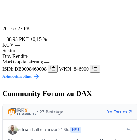
26.165,23
PKT
+ 38,93 PKT
+0,15 %
KGV
—
Sektor
—
Div.-Rendite
—
Marktkapitalisierung
—
ISIN: DE0008469008
WKN: 846900
Aktiendetails öffnen
Community Forum zu DAX